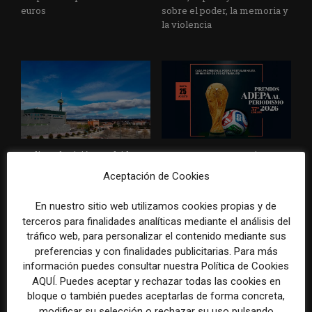
euros
sobre el poder, la memoria y
la violencia
Radio Televisión Madrid
ADEPA crea un premio
establece un sistema de
especial para la mejor
Aceptación de Cookies
control para el uso de la
cobertura periodística del
inteligencia artificial
Mundial 2026
En nuestro sitio web utilizamos cookies propias y de
terceros para finalidades analíticas mediante el análisis del
tráfico web, para personalizar el contenido mediante sus
preferencias y con finalidades publicitarias. Para más
información puedes consultar nuestra Política de Cookies
DEJA UNA RESPUESTA
AQUÍ. Puedes aceptar y rechazar todas las cookies en
bloque o también puedes aceptarlas de forma concreta,
modificar su selección o rechazar su uso pulsando