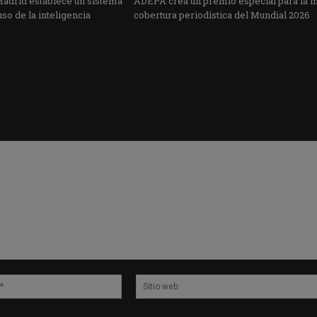
Madrid establece un sistema
ADEPA crea un premio especial para la 
uso de la inteligencia
cobertura periodística del Mundial 2026
Correo
electrónico:*