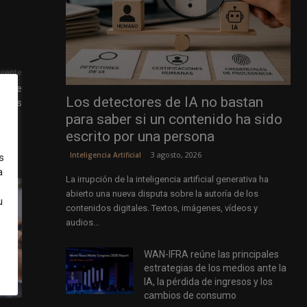
uiente
t the
Los detectores de IA no bastan
iness
para saber si un contenido ha sido
escrito por una persona
3 agosto, 2026
Inteligencia Artificial
s
a
La irrupción de la inteligencia artificial generativa ha
abierto una nueva disputa sobre la autoría de los
u
contenidos digitales. Textos, imágenes, vídeos y
audios...
WAN-IFRA reúne las principales
estrategias de los medios ante la
IA, la pérdida de ingresos y los
cambios de consumo