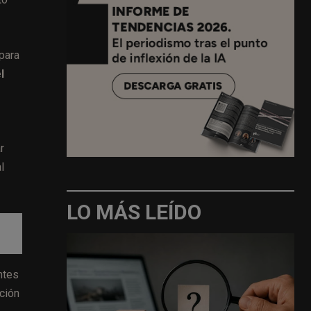
para
l
r
l
LO MÁS LEÍDO
ntes
ación