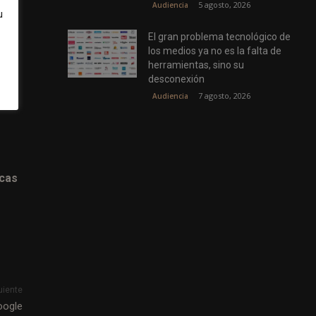
5 agosto, 2026
Audiencia
u
El gran problema tecnológico de
 de
los medios ya no es la falta de
te
herramientas, sino su
desconexión
7 agosto, 2026
Audiencia
icas
uiente
oogle