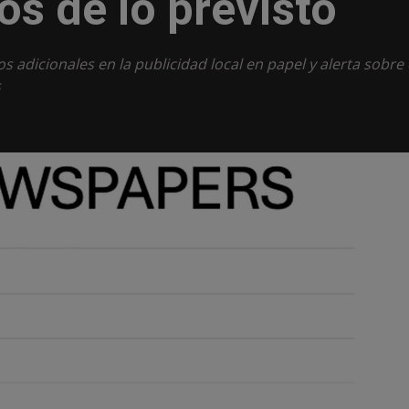
os de lo previsto
 adicionales en la publicidad local en papel y alerta sobre 
s