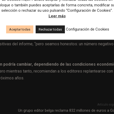
 recuperación
bloque o también puedes aceptarlas de forma concreta, modificar s
selección o rechazar su uso pulsando “Configuración de Cookies”.
Leer más
es ya han realizado importantes ajustes estructurales: reducción
cios de venta al público. Sin embargo, Borrell Associates advier
Configuración de Cookies
Aceptar todas
Rechazar todas
 ingresos por publicidad impresa.
positivas del informe, “pero seamos honestos: un número negativo
aún podría cambiar, dependiendo de las condiciones económ
ro mientras tanto, recomiendan a los editores replantearse con
róximos años.
Artículo sig
Un grupo editor belga reclama 832 millones de euros a G