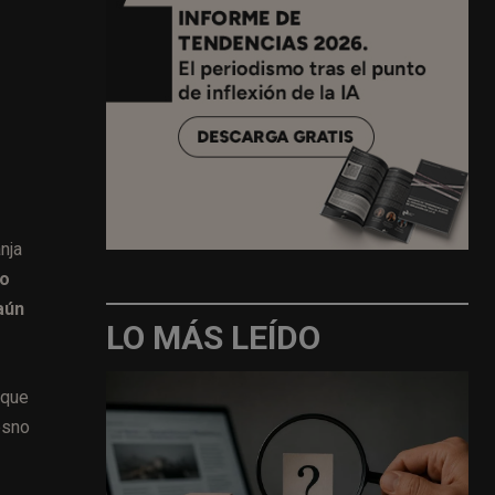
nja
ro
aún
LO MÁS LEÍDO
 que
esno