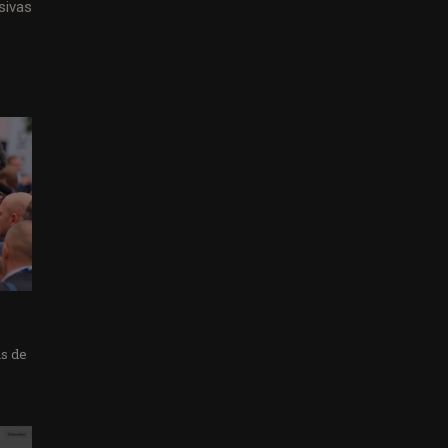
sivas
as de