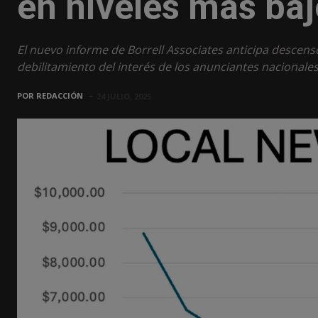
en niveles más baj
El nuevo informe de Borrell Associates anticipa descensos
debilitamiento del interés de los anunciantes nacionale
POR
REDACCIÓN
24 JULIO, 2025