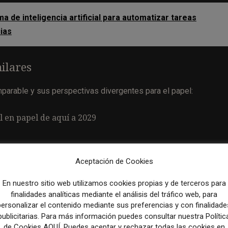
a de inteligencia artificial para automatizar tareas
cias
ilares
parable y sus perspectivas divergentes para el papel:
al en papel de aquí a 2029
evisto del 7 %
Aceptación de Cookies
e los medios locales,
la lealtad de los anunciantes, la edad de l
En nuestro sitio web utilizamos cookies propias y de terceros para
finalidades analíticas mediante el análisis del tráfico web, para
dencia generalizada es la necesidad urgente de encontrar nuevas
personalizar el contenido mediante sus preferencias y con finalidade
publicitarias. Para más información puedes consultar nuestra Polític
de Cookies AQUÍ. Puedes aceptar y rechazar todas las cookies en