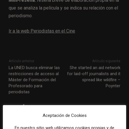
Mini-reseña:
reseña breve de elaboración propia en la
que se analiza la película y se indica su relación con el
periodismo.
Ir a la web Periodistas en el Cine
Artículo anterior
Artículo siguiente
La UNED busca eliminar las
She started an aid network
restricciones de acceso al
for laid-off journalists and it
Máster de Formación del
spread like wildfire –
Profesorado para
Poynter
periodistas
ARTÍCULOS RELACIONADOS
Aceptación de Cookies
En nuestro sitio web utilizamos cookies propias y de