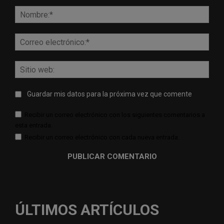
Comentario:
Nomb
Corr
elect
Sitio
web:
Guardar mis datos para la próxima vez que comente
Recibir un correo electrónico con los siguientes comentarios a
esta entrada.
Recibir un correo electrónico con cada nueva entrada.
ÚLTIMOS ARTÍCULOS