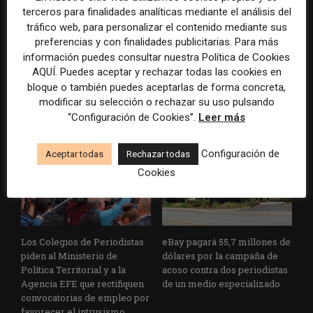
terceros para finalidades analíticas mediante el análisis del
tráfico web, para personalizar el contenido mediante sus
preferencias y con finalidades publicitarias. Para más
información puedes consultar nuestra Política de Cookies
AP actualiza sus normas
Los mercados de predicción
AQUÍ. Puedes aceptar y rechazar todas las cookies en
sobre inteligencia artificial
dan el salto a los medios con
bloque o también puedes aceptarlas de forma concreta,
para reforzar el control
una plataforma de noticias y
modificar su selección o rechazar su uso pulsando
humano en la redacción
análisis
“Configuración de Cookies”.
Leer más
Configuración de
Aceptar todas
Rechazar todas
Cookies
Los Colegios de Periodistas
eBay pagará 55,7 millones de
piden al Ministerio de
dólares por la campaña de
Política Territorial y a la
acoso contra dos periodistas
Agencia EFE que rectifiquen
de un medio especializado
convocatorias de empleo por
favorecer el intrusismo