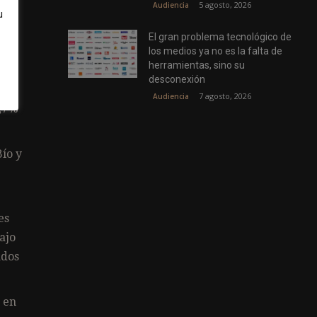
5 agosto, 2026
Audiencia
u
El gran problema tecnológico de
los medios ya no es la falta de
herramientas, sino su
los
desconexión
7 agosto, 2026
Audiencia
7,7%
ío y
es
ajo
ados
 en