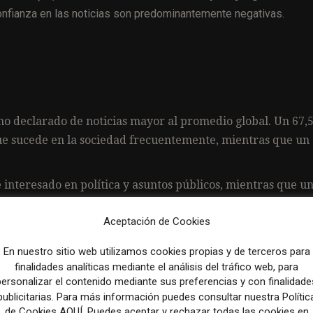
confianza en las noticias son predominantemente negativas.
mo declarado de noticias mayor al promedio global. Un 67
que sucede en la sociedad frecuentemente, mientras que un
interesado en política y asuntos públicos, mientras que u
Aceptación de Cookies
 significativas en el consumo general de noticias, sí influy
íficas de medios.
En nuestro sitio web utilizamos cookies propias y de terceros para
finalidades analíticas mediante el análisis del tráfico web, para
 impacta significativamente en la preferencia de ciertas m
personalizar el contenido mediante sus preferencias y con finalidade
publicitarias. Para más información puedes consultar nuestra Polític
de Cookies AQUÍ. Puedes aceptar y rechazar todas las cookies en