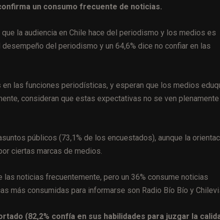
confirma un consumo frecuente de noticias.
l que la audiencia en Chile hace del periodismo y los medios es
 desempeño del periodismo y un 64,6% dice no confiar en las
s en las funciones periodísticas, y esperan que los medios edu
ente, consideran que estas expectativas no se ven plenamente
 asuntos públicos (73,1% de los encuestados), aunque la orientac
 por ciertas marcas de medios.
 las noticias frecuentemente, pero un 36% consume noticias
cas más consumidas para informarse son Radio Bío Bío y Chilevi
ortado (82,2% confía en sus habilidades para juzgar la calid