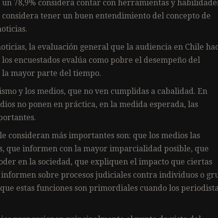
as, un 78,9% considera contar con herramientas y habilidade
% considera tener un buen entendimiento del concepto de
oticias.
oticias, la evaluación general que la audiencia en Chile ha
de los encuestados evalúa como pobre el desempeño del
s la mayor parte del tiempo.
dismo y los medios, que no ven cumplidas a cabalidad. En
edios no ponen en práctica, en la medida esperada, las
portantes.
ile consideran más importantes son: que los medios las
, que informen con la mayor imparcialidad posible, que
oder en la sociedad, que expliquen el impacto que ciertas
e informen sobre procesos judiciales contra individuos o gr
ue estas funciones son primordiales cuando los periodist