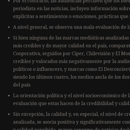
Por el contrario, las audiencias perciben que los me
periodista en las noticias, incluyen información sobr
explícitas a sentimientos o emociones, prácticas que
A nivel general, se observa una mala evaluación de l
Si bien ninguna de las marcas mediáticas analizada
más creíbles y de mayor calidad en el país, compara
Cooperativa, seguidos por Ciper, Chilevisión y El Mo
creíbles y valorados más negativamente por la audie
políticos o influencers, y marcas como El Desconcier
siendo los últimos cuatro, los medios ancla de los do
del país.
La orientación política y el nivel socioeconómico de 
evaluación que estas hacen de la credibilidad y cali
Sin excepción, la calidad y, en especial, el nivel de
analizada, se asocia positiva y significativamente co
y calidad percibida, mayor consumo de noticias decl