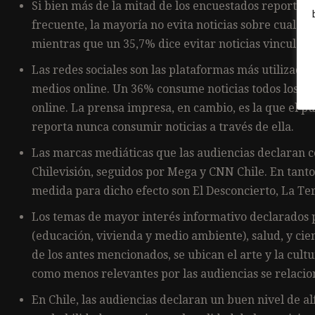
Si bien más de la mitad de los encuestados reporta 
frecuente, la mayoría no evita noticias sobre cualqu
mientras que un 35,7% dice evitar noticias vinculada
Las redes sociales son las plataformas más utilizadas
medios online. Un 36% consume noticias todos los día
online. La prensa impresa, en cambio, es la que el pú
reporta nunca consumir noticias a través de ella.
Las marcas mediáticas que las audiencias declaran 
Chilevisión, seguidos por Mega y CNN Chile. En tant
medida para dicho efecto son El Desconcierto, La Ter
Los temas de mayor interés informativo declarados po
(educación, vivienda y medio ambiente), salud, y cien
de los antes mencionados, se ubican el arte y la cult
como menos relevantes por las audiencias se relacion
En Chile, las audiencias declaran un buen nivel de a