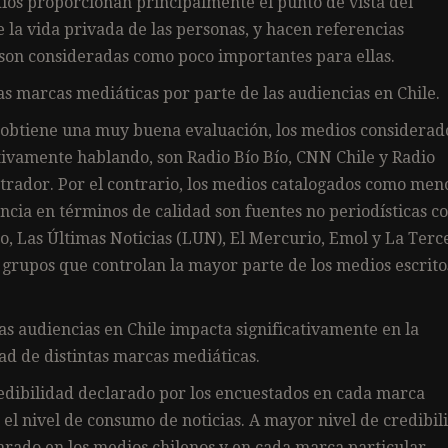
dios proporcionan principalmente el punto de vista del
e la vida privada de las personas, y hacen referencias
 son consideradas como poco importantes para ellas.
as marcas mediáticas por parte de las audiencias en Chile.
s obtiene una muy buena evaluación, los medios considerad
tivamente hablando, son Radio Bío Bío, CNN Chile y Radio
strador. Por el contrario, los medios catalogados como men
ncia en términos de calidad son fuentes no periodísticas 
to, Las Últimas Noticias (LUN), El Mercurio, Emol y La Terc
s grupos que controlan la mayor parte de los medios escrito
las audiencias en Chile impacta significativamente en la
dad de distintas marcas mediáticas.
 credibilidad declarado por los encuestados en cada marca
n el nivel de consumo de noticias. A mayor nivel de credibil
arado en los medios chilenos y en cada marca particular.