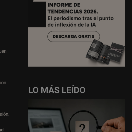
quen
ión
LO MÁS LEÍDO
sión.
ad