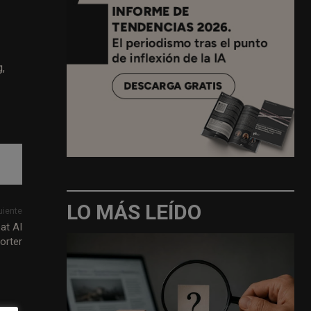
,
LO MÁS LEÍDO
uiente
at AI
orter