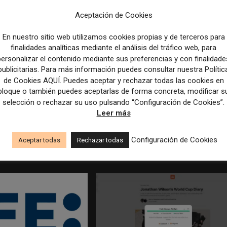
Aceptación de Cookies
En nuestro sitio web utilizamos cookies propias y de terceros para
finalidades analíticas mediante el análisis del tráfico web, para
personalizar el contenido mediante sus preferencias y con finalidade
publicitarias. Para más información puedes consultar nuestra Polític
de Cookies AQUÍ. Puedes aceptar y rechazar todas las cookies en
bloque o también puedes aceptarlas de forma concreta, modificar s
selección o rechazar su uso pulsando “Configuración de Cookies”.
Leer más
edicción dan el salto a los
Los Colegios de Periodistas piden al
taforma de noticias y
Ministerio de Política Territorial y a la
Agencia EFE que rectifiquen convocatori
Configuración de Cookies
Aceptar todas
Rechazar todas
empleo por favorecer el intrusismo