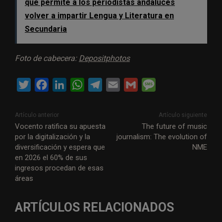
que permite a los periodistas andaluces
volver a impartir Lengua y Literatura en
Secundaria
Foto de cabecera:
Depositphotos
T
F
L
W
T
E
G
M
w
a
i
h
e
m
m
e
i
c
n
a
l
a
a
s
Artículo anterior
Artículo siguiente
t
e
k
t
e
i
i
s
Vocento ratifica su apuesta
The future of music
por la digitalización y la
journalism: The evolution of
t
b
e
s
g
l
l
a
diversificación y espera que
NME
e
o
d
A
r
g
en 2026 el 60% de sus
r
o
I
p
a
e
ingresos procedan de esas
áreas
k
n
p
m
ARTÍCULOS RELACIONADOS