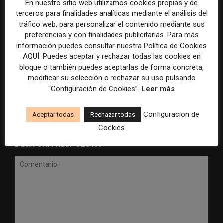
En nuestro sitio web utilizamos cookies propias y de
terceros para finalidades analíticas mediante el análisis del
tráfico web, para personalizar el contenido mediante sus
preferencias y con finalidades publicitarias. Para más
información puedes consultar nuestra Política de Cookies
Radio Televisión Madrid
ADEPA crea un premio
AQUÍ. Puedes aceptar y rechazar todas las cookies en
establece un sistema de
especial para la mejor
bloque o también puedes aceptarlas de forma concreta,
control para el uso de la
cobertura periodística del
modificar su selección o rechazar su uso pulsando
inteligencia artificial
Mundial 2026
“Configuración de Cookies”.
Leer más
Configuración de
Aceptar todas
Rechazar todas
Cookies
DEJA UNA RESPUESTA