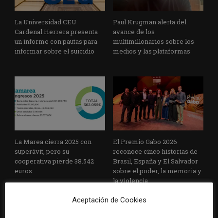
La Universidad CEU
Paul Krugman alerta del
Cardenal Herrera presenta
avance de los
un informe con pautas para
multimillonarios sobre los
informar sobre el suicidio
medios y las plataformas
La Marea cierra 2025 con
El Premio Gabo 2026
superávit, pero su
reconoce cinco historias de
cooperativa pierde 38.542
Brasil, España y El Salvador
euros
sobre el poder, la memoria y
la violencia
Aceptación de Cookies