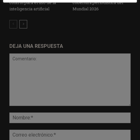
control para el uso de la
cobertura periodística del
inteligencia artificial
Mundial 2026
DEJA UNA RESPUESTA
Comentario:
Nomb
Corr
elect