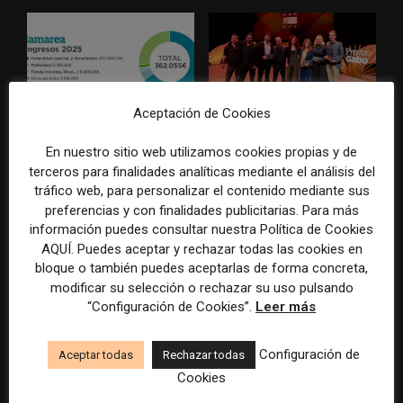
Aceptación de Cookies
La Marea cierra 2025 con
El Premio Gabo 2026
superávit, pero su
reconoce cinco historias de
En nuestro sitio web utilizamos cookies propias y de
cooperativa pierde 38.542
Brasil, España y El Salvador
terceros para finalidades analíticas mediante el análisis del
euros
sobre el poder, la memoria y
tráfico web, para personalizar el contenido mediante sus
la violencia
preferencias y con finalidades publicitarias. Para más
información puedes consultar nuestra Política de Cookies
AQUÍ. Puedes aceptar y rechazar todas las cookies en
bloque o también puedes aceptarlas de forma concreta,
modificar su selección o rechazar su uso pulsando
“Configuración de Cookies”.
Leer más
Configuración de
Aceptar todas
Rechazar todas
Radio Televisión Madrid
ADEPA crea un premio
Cookies
establece un sistema de
especial para la mejor