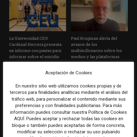
La Universidad CEU
Paul Krugman alerta del
Cardenal Herrera presenta
avance de los
un informe con pautas para
multimillonarios sobre los
informar sobre el suicidio
medios y las plataformas
Aceptación de Cookies
En nuestro sitio web utilizamos cookies propias y de
terceros para finalidades analíticas mediante el análisis del
tráfico web, para personalizar el contenido mediante sus
preferencias y con finalidades publicitarias. Para más
información puedes consultar nuestra Política de Cookies
La Marea cierra 2025 con
El Premio Gabo 2026
AQUÍ. Puedes aceptar y rechazar todas las cookies en
superávit, pero su
reconoce cinco historias de
bloque o también puedes aceptarlas de forma concreta,
cooperativa pierde 38.542
Brasil, España y El Salvador
modificar su selección o rechazar su uso pulsando
euros
sobre el poder, la memoria y