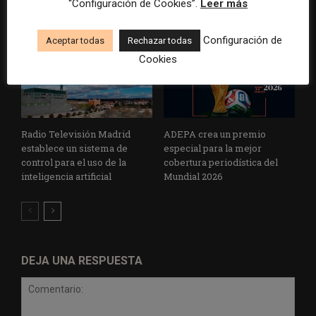
la violencia
“Configuración de Cookies”.
Leer más
Configuración de
Aceptar todas
Rechazar todas
Cookies
Radio Televisión Madrid
ADEPA crea un premio
establece un sistema de
especial para la mejor
control para el uso de la
cobertura periodística del
inteligencia artificial
Mundial 2026
DEJA UNA RESPUESTA