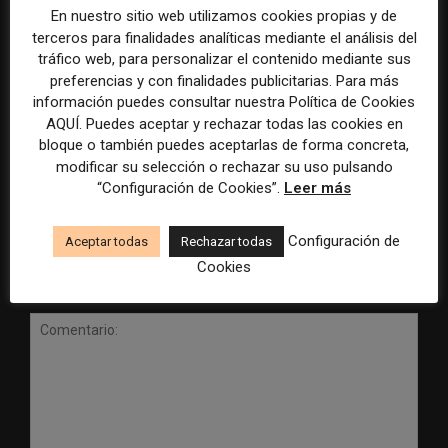
En nuestro sitio web utilizamos cookies propias y de
terceros para finalidades analíticas mediante el análisis del
tráfico web, para personalizar el contenido mediante sus
preferencias y con finalidades publicitarias. Para más
información puedes consultar nuestra Política de Cookies
Radio Televisión Madrid
ADEPA crea un premio
AQUÍ. Puedes aceptar y rechazar todas las cookies en
establece un sistema de
especial para la mejor
bloque o también puedes aceptarlas de forma concreta,
control para el uso de la
cobertura periodística del
modificar su selección o rechazar su uso pulsando
inteligencia artificial
Mundial 2026
“Configuración de Cookies”.
Leer más
Configuración de
Aceptar todas
Rechazar todas
Cookies
DEJA UNA RESPUESTA