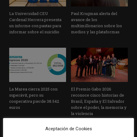
La Universidad CEU
Paul Krugman alerta del
Cardenal Herrera presenta
avance de los
un informe con pautas para
multimillonarios sobre los
informar sobre el suicidio
medios y las plataformas
La Marea cierra 2025 con
El Premio Gabo 2026
superávit, pero su
reconoce cinco historias de
cooperativa pierde 38.542
Brasil, España y El Salvador
euros
sobre el poder, la memoria y
la violencia
Aceptación de Cookies