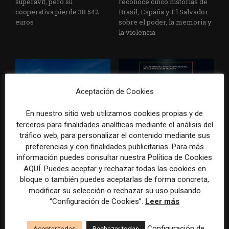
superávit, pero su
reconoce cinco historias de
cooperativa pierde 38.542
Brasil, España y El Salvador
euros
sobre el poder, la memoria y
la violencia
Aceptación de Cookies
En nuestro sitio web utilizamos cookies propias y de
terceros para finalidades analíticas mediante el análisis del
Radio Televisión Madrid
ADEPA crea un premio
tráfico web, para personalizar el contenido mediante sus
establece un sistema de
especial para la mejor
preferencias y con finalidades publicitarias. Para más
control para el uso de la
cobertura periodística del
información puedes consultar nuestra Política de Cookies
inteligencia artificial
Mundial 2026
AQUÍ. Puedes aceptar y rechazar todas las cookies en
bloque o también puedes aceptarlas de forma concreta,
modificar su selección o rechazar su uso pulsando
“Configuración de Cookies”.
Leer más
DEJA UNA RESPUESTA
Configuración de
Aceptar todas
Rechazar todas