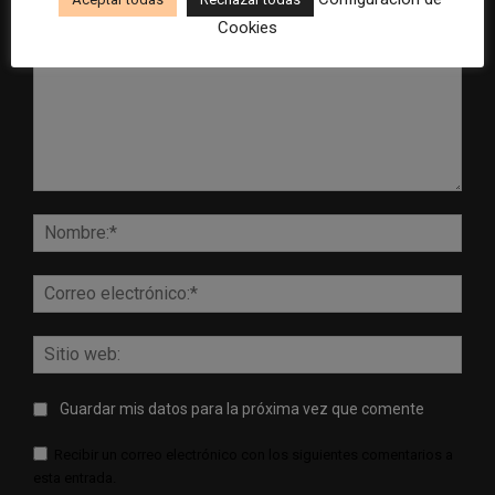
Cookies
Comentario:
Nomb
Corr
elect
Sitio
web:
Guardar mis datos para la próxima vez que comente
Recibir un correo electrónico con los siguientes comentarios a
esta entrada.