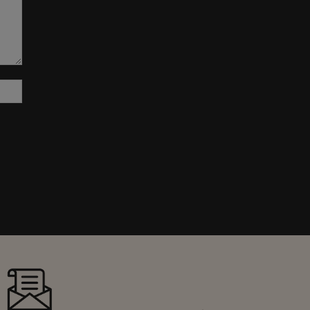
Sitio
web: