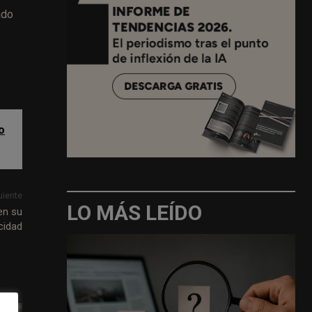
ado
o
uiente
LO MÁS LEÍDO
en su
cidad