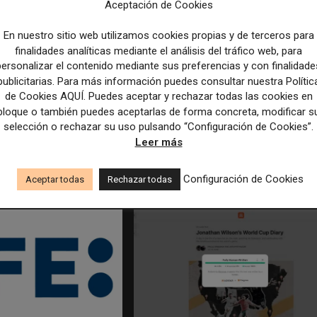
Aceptación de Cookies
En nuestro sitio web utilizamos cookies propias y de terceros para
finalidades analíticas mediante el análisis del tráfico web, para
personalizar el contenido mediante sus preferencias y con finalidade
publicitarias. Para más información puedes consultar nuestra Polític
de Cookies AQUÍ. Puedes aceptar y rechazar todas las cookies en
bloque o también puedes aceptarlas de forma concreta, modificar s
selección o rechazar su uso pulsando “Configuración de Cookies”.
edicción dan el salto a los
Los Colegios de Periodistas piden al
Leer más
taforma de noticias y
Ministerio de Política Territorial y a la
Agencia EFE que rectifiquen convocatori
empleo por favorecer el intrusismo
Configuración de Cookies
Aceptar todas
Rechazar todas