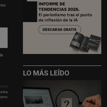
enes
da
LO MÁS LEÍDO
uiente
ontra
tismo