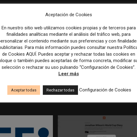
Aceptación de Cookies
En nuestro sitio web utilizamos cookies propias y de terceros para
finalidades analíticas mediante el análisis del tráfico web, para
personalizar el contenido mediante sus preferencias y con finalidade
publicitarias. Para más información puedes consultar nuestra Polític
de Cookies AQUÍ. Puedes aceptar y rechazar todas las cookies en
bloque o también puedes aceptarlas de forma concreta, modificar s
selección o rechazar su uso pulsando “Configuración de Cookies”.
Leer más
edicción dan el salto a los
Los Colegios de Periodistas piden al
taforma de noticias y
Ministerio de Política Territorial y a la
Configuración de Cookies
Aceptar todas
Rechazar todas
Agencia EFE que rectifiquen convocatori
empleo por favorecer el intrusismo