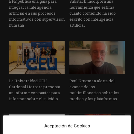
EFE publica una guía para
Substack incorpora una
integrar la inteligencia
herramienta que estima
artificial en sus procesos
cuánto contenido ha sido
informativos con supervisión
escrito con inteligencia
humana
artificial
La Universidad CEU
Paul Krugman alerta del
Cardenal Herrera presenta
avance de los
un informe con pautas para
multimillonarios sobre los
informar sobre el suicidio
medios y las plataformas
Aceptación de Cookies