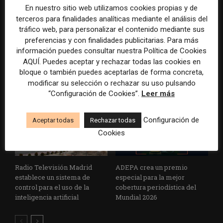
En nuestro sitio web utilizamos cookies propias y de
terceros para finalidades analíticas mediante el análisis del
tráfico web, para personalizar el contenido mediante sus
La Marea cierra 2025 con
El Premio Gabo 2026
preferencias y con finalidades publicitarias. Para más
superávit, pero su
reconoce cinco historias de
información puedes consultar nuestra Política de Cookies
cooperativa pierde 38.542
Brasil, España y El Salvador
AQUÍ. Puedes aceptar y rechazar todas las cookies en
euros
sobre el poder, la memoria y
bloque o también puedes aceptarlas de forma concreta,
la violencia
modificar su selección o rechazar su uso pulsando
“Configuración de Cookies”.
Leer más
Configuración de
Aceptar todas
Rechazar todas
Cookies
Radio Televisión Madrid
ADEPA crea un premio
establece un sistema de
especial para la mejor
control para el uso de la
cobertura periodística del
inteligencia artificial
Mundial 2026