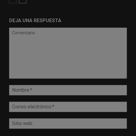
DEJA UNA RESPUESTA
Comentario:
Nomb
Corr
elect
Sitio
web: