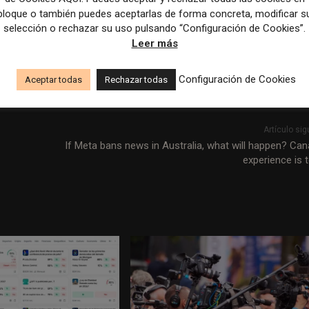
bloque o también puedes aceptarlas de forma concreta, modificar s
selección o rechazar su uso pulsando “Configuración de Cookies”.
Leer más
ón y el criterio periodístico frente a la desinformación y la
Configuración de Cookies
Aceptar todas
Rechazar todas
Artículo sig
If Meta bans news in Australia, what will happen? Can
experience is t