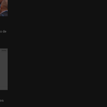
as de
con