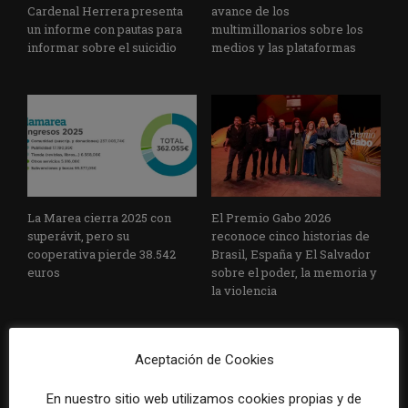
Cardenal Herrera presenta
avance de los
un informe con pautas para
multimillonarios sobre los
informar sobre el suicidio
medios y las plataformas
La Marea cierra 2025 con
El Premio Gabo 2026
superávit, pero su
reconoce cinco historias de
cooperativa pierde 38.542
Brasil, España y El Salvador
euros
sobre el poder, la memoria y
la violencia
Aceptación de Cookies
En nuestro sitio web utilizamos cookies propias y de