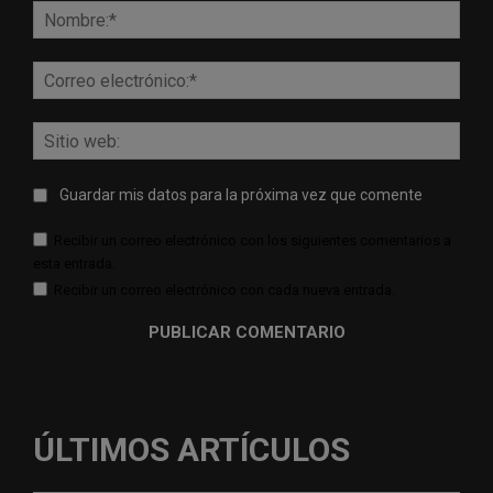
Nomb
Corr
elect
Sitio
web:
Guardar mis datos para la próxima vez que comente
Recibir un correo electrónico con los siguientes comentarios a
esta entrada.
Recibir un correo electrónico con cada nueva entrada.
ÚLTIMOS ARTÍCULOS