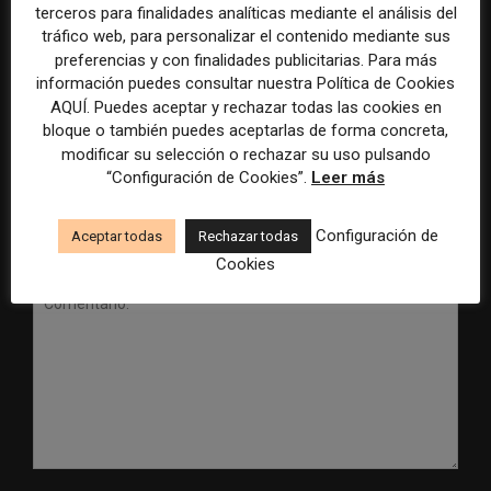
terceros para finalidades analíticas mediante el análisis del
tráfico web, para personalizar el contenido mediante sus
preferencias y con finalidades publicitarias. Para más
Radio Televisión Madrid
ADEPA crea un premio
información puedes consultar nuestra Política de Cookies
establece un sistema de
especial para la mejor
control para el uso de la
cobertura periodística del
AQUÍ. Puedes aceptar y rechazar todas las cookies en
inteligencia artificial
Mundial 2026
bloque o también puedes aceptarlas de forma concreta,
modificar su selección o rechazar su uso pulsando
“Configuración de Cookies”.
Leer más
Configuración de
Aceptar todas
Rechazar todas
DEJA UNA RESPUESTA
Cookies
Comentario: