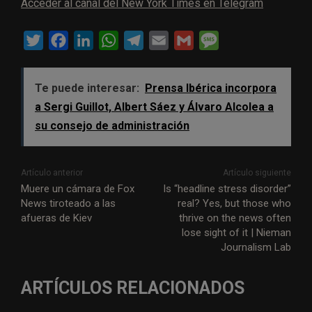
Acceder al canal del New York Times en Telegram
T
F
L
W
T
E
G
M
w
a
i
h
e
m
m
e
i
c
n
a
l
a
a
s
Te puede interesar:
Prensa Ibérica incorpora
t
e
k
t
e
i
i
s
a Sergi Guillot, Albert Sáez y Álvaro Alcolea a
t
b
e
s
g
l
l
a
su consejo de administración
e
o
d
A
r
g
r
o
I
p
a
e
Artículo anterior
Artículo siguiente
k
n
p
m
Muere un cámara de Fox
Is “headline stress disorder”
News tiroteado a las
real? Yes, but those who
afueras de Kiev
thrive on the news often
lose sight of it | Nieman
Journalism Lab
ARTÍCULOS RELACIONADOS