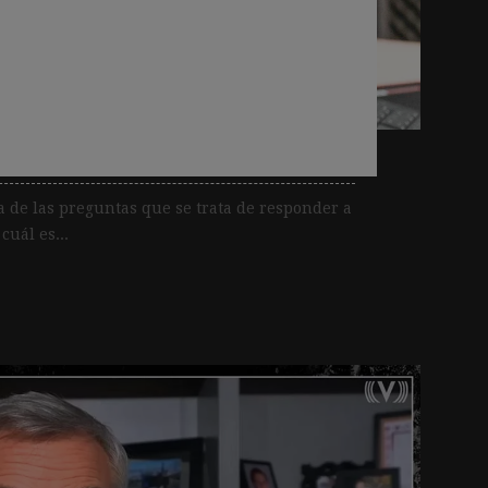
i el contenido es
un estudio sobre
es
 de las preguntas que se trata de responder a
cuál es...