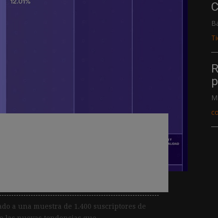
C
B
T
R
p
M
c
tify revela una
ncia por videopodcasts
horas
ado a una muestra de 1.400 suscriptores de
e las nuevas tendencias que...