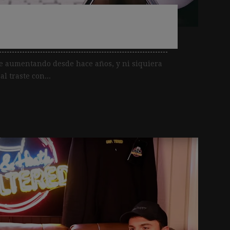
n audio para 2021
ne aumentando desde hace años, y ni siquiera
l traste con...