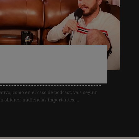
empieza a ganar terreno
cias de los usuarios
ativo, como en el caso de podcast, va a seguir
a obtener audiencias importantes,...