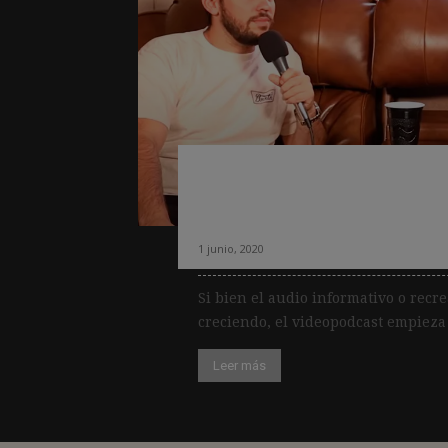
El videopodcast 
entre las preferen
1 junio, 2020
Si bien el audio informativo o recre
creciendo, el videopodcast empieza 
Leer más