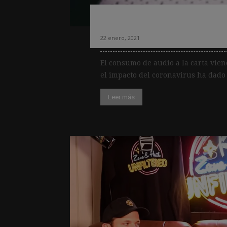
Tres tendencias e
22 enero, 2021
El consumo de audio a la carta vie
el impacto del coronavirus ha dado a
Leer más