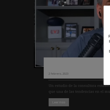
Del pódcast al vi
2 febrero, 2023
Un estudio de la consultora estad
que una de las tendencias en el mun
Leer más