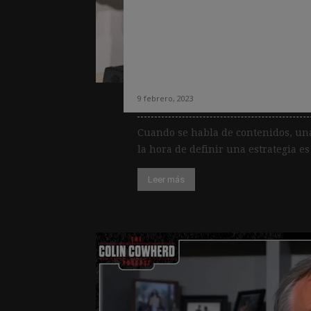
para los oyentes s
atractivo, según 
usuarios español
9 febrero, 2023
Cuando se habla de contenidos, una
la hora de definir una estrategia es 
Leer más