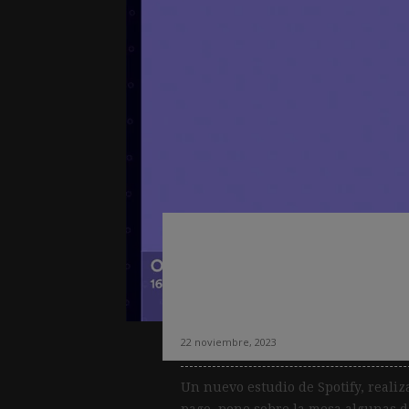
Un estudio de Spo
creciente prefere
a partir de las 18 
22 noviembre, 2023
Un nuevo estudio de Spotify, realiz
pago, pone sobre la mesa algunas d