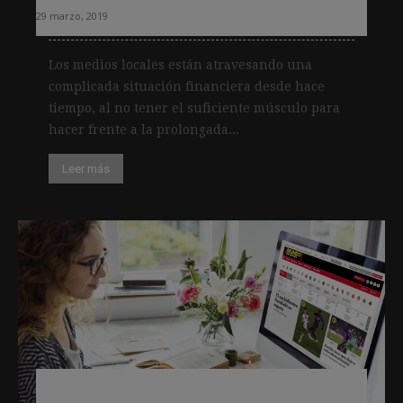
29 marzo, 2019
Los medios locales están atravesando una
complicada situación financiera desde hace
tiempo, al no tener el suficiente músculo para
hacer frente a la prolongada...
Leer más
Los jóvenes se alejan de la televisión