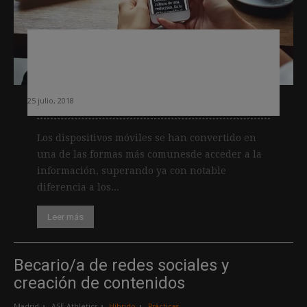
El uso del móvil para leer noticias
sigue creciendo a un ritmo
vertiginoso
25 julio, 2018
Los dispositivos móviles se han convertido en
una de las formas más comunesde acceder a la
información, superando ya con notable
diferencia a los...
Leer más
Becario/a de redes sociales y
creación de contenidos
Madrid
ASE Athletics
Híbrido
Prácticas