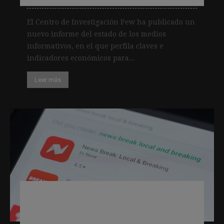
El Centro de Investigación Pew ha publicado un
nuevo informe del estado de los medios
informativos, en el que perfila claves e
indicadores económicos para...
Leer más
Una encuesta revela que los lectores
desconocen la situación financiera de
los medios locales