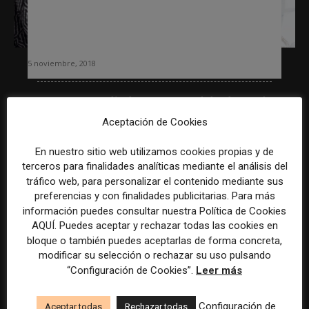
como fuente de noticias pero se
acercan a los periódicos, según un
estudio
5 noviembre, 2018
Un nuevo estudio de Pew Research ha detectado
que las personas menores de 30 años de ocho
Aceptación de Cookies
países de Europa occidental (entre ellos España)
tienen...
En nuestro sitio web utilizamos cookies propias y de
terceros para finalidades analíticas mediante el análisis del
tráfico web, para personalizar el contenido mediante sus
Leer más
preferencias y con finalidades publicitarias. Para más
información puedes consultar nuestra Política de Cookies
AQUÍ. Puedes aceptar y rechazar todas las cookies en
bloque o también puedes aceptarlas de forma concreta,
modificar su selección o rechazar su uso pulsando
“Configuración de Cookies”.
Leer más
Configuración de
Aceptar todas
Rechazar todas