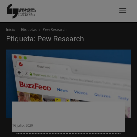
Inicio
Etiquetas
Pew Research
Etiqueta: Pew Research
Los principales periódicos nativos
dejan de crecer en audiencia
16 julio, 2020