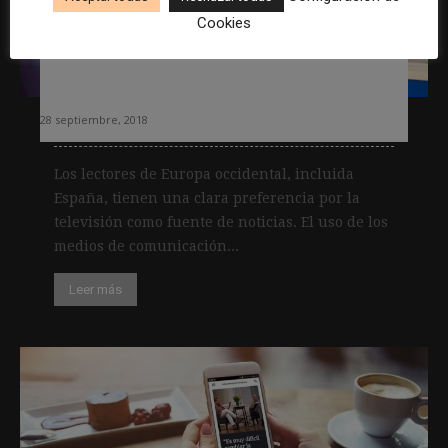
Cookies
Los españoles prefieren la televisión
como fuente de noticias, según un
estudio europeo
28 septiembre, 2018
Los lectores de Europa occidental, incluida
España, tienen una clara preferencia por la
televisión como fuente de noticias. El uso de los
medios de comunicación...
Leer más