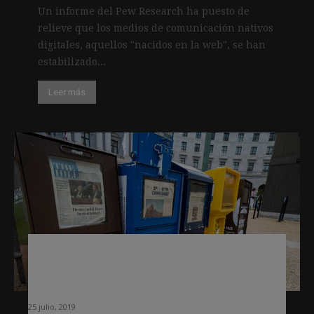
Un informe del Pew Research ha puesto de
relieve que los medios de comunicación nativos
digitales, aquellos "nacidos en la web", se han
estabilizado...
Leer más
Cinco conclusiones del nuevo estudio
de Pew Research sobre el estado del
periodismo
25 julio, 2019