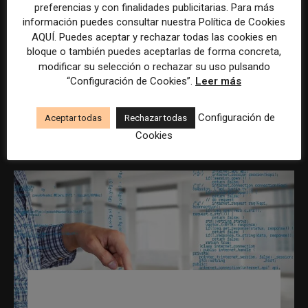
preferencias y con finalidades publicitarias. Para más
Center sobre desinformación
información puedes consultar nuestra Política de Cookies
24 marzo, 2019
AQUÍ. Puedes aceptar y rechazar todas las cookies en
bloque o también puedes aceptarlas de forma concreta,
modificar su selección o rechazar su uso pulsando
El Knight Center ha organizado un nuevo curso
“Configuración de Cookies”.
Leer más
masivo y abierto en línea (MOOC, por sus siglas
en inglés), con el que enseñará a...
Configuración de
Aceptar todas
Rechazar todas
Leer más
Cookies
Curso online sobre algoritmos para
noticias e Inteligencia artificial en