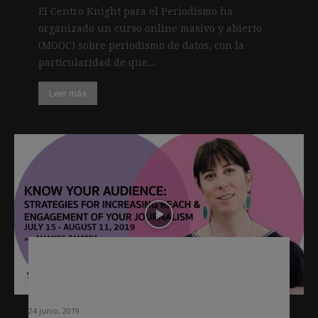
El Centro Knight para el Periodismo ha
organizado un curso online masivo y abierto
(MOOC) sobre periodismo de datos, con la
particularidad de que...
Leer más
Cómo pueden los periodistas medir e
interactuar con sus audiencias: nuevo
curso del Centro Knight
24 junio, 2019