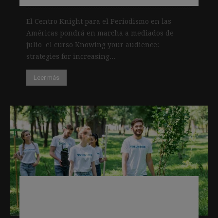
El Centro Knight para el Periodismo en las
Américas pondrá en marcha a mediados de
julio el curso Knowing your audience:
strategies for increasing...
Leer más
Informe: lo que los medios pueden
aprender de otras organizaciones
impulsadas por miembros