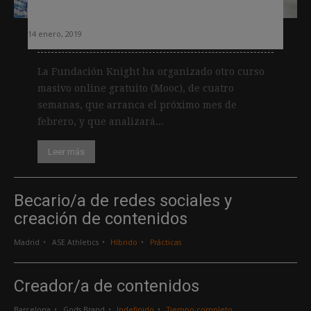
medios de comunicación
14 enero, 2019
La Fundación Knight ha organizado otro curso
masivo online gratuito (Mooc), de cuatro
semanas, que arranca el próximo mes de
febrero, y que analizará...
Leer más
Becario/a de redes sociales y
creación de contenidos
Madrid
ASE Athletics
Híbrido
Prácticas
Creador/a de contenidos
Barcelona
Gods Brand
Indefinido
Tiempo completo