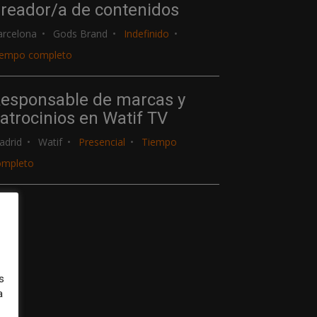
reador/a de contenidos
arcelona
Gods Brand
Indefinido
iempo completo
esponsable de marcas y
atrocinios en Watif TV
adrid
Watif
Presencial
Tiempo
ompleto
s
a