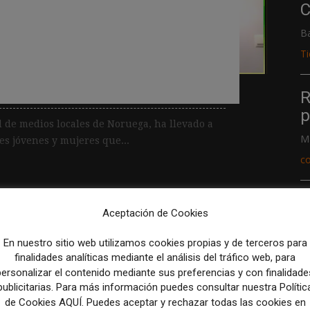
os jóvenes y las
C
rtan en suscriptores: el
B
T
 Amedia
R
p
l de medios locales de Noruega, ha llevado a
M
es jóvenes y mujeres que...
c
Aceptación de Cookies
En nuestro sitio web utilizamos cookies propias y de terceros para
finalidades analíticas mediante el análisis del tráfico web, para
personalizar el contenido mediante sus preferencias y con finalidade
publicitarias. Para más información puedes consultar nuestra Polític
de Cookies AQUÍ. Puedes aceptar y rechazar todas las cookies en