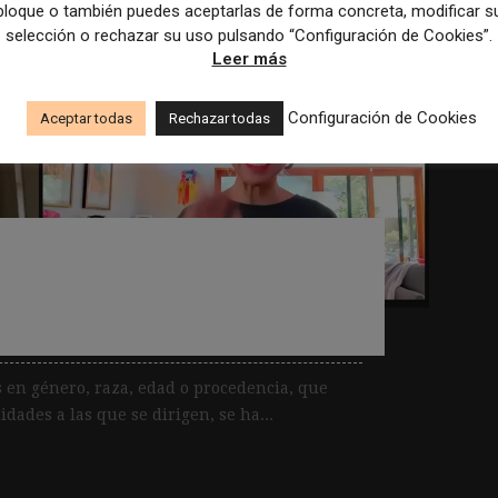
bloque o también puedes aceptarlas de forma concreta, modificar s
selección o rechazar su uso pulsando “Configuración de Cookies”.
Leer más
Configuración de Cookies
Aceptar todas
Rechazar todas
iones hay diversidad y
ansformación se acelera»
s en género, raza, edad o procedencia, que
ades a las que se dirigen, se ha...