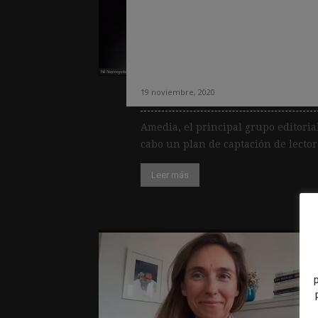
Cómo lograr que l
mujeres se convie
caso de éxito de
19 noviembre, 2020
Amedia, el principal grupo editoria
cabo un plan de captación de lector
Leer más