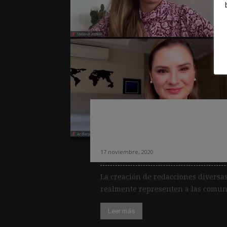
«Si en las redacc
pluralidad, la tr
17 noviembre, 2020
La creación de redacciones diversa
realmente representen a las comunid
Leer más