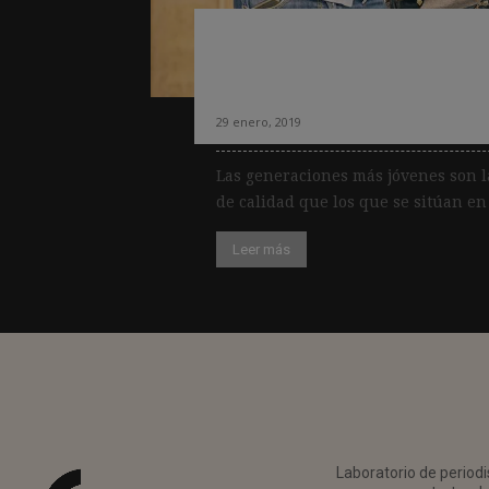
El reto de que los
periódicos
29 enero, 2019
Las generaciones más jóvenes son l
de calidad que los que se sitúan en
Leer más
Laboratorio de periodi