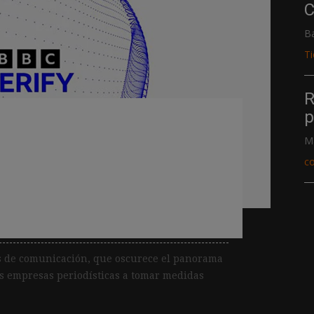
C
B
T
R
 la ola de desconfianza
p
con BBC Verify, un
M
c
amado a ser «un
parencia»
os de comunicación, que oscurece el panorama
as empresas periodísticas a tomar medidas