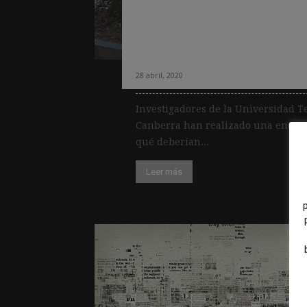
medios: menos in
declarar si hay co
28 abril, 2020
Investigadores de la Universidad T
Canberra han realizado una encues
qué deberían...
Leer más