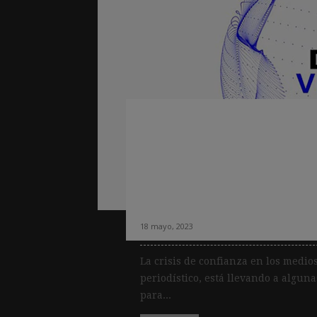
La BBC responde a
hacia los medios 
nuevo servicio ll
baluarte de trans
18 mayo, 2023
La crisis de confianza en los medi
periodístico, está llevando a algun
para...