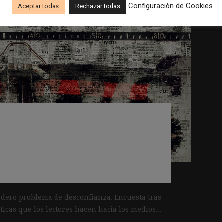
Configuración de Cookies
Aceptar todas
Rechazar todas
cos pero necesarios
 confianza en los
adero problema de desconfianza. Encuesta tras
ticas que los lectores hacen hacia los medios...