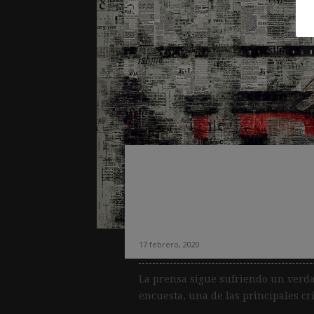
Tres cambios bási
para recuperar la
periódicos
17 febrero, 2020
La prensa sigue sufriendo un verd
encuesta, una de las principales crí