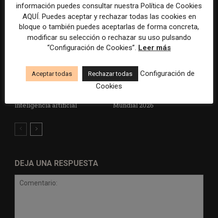
información puedes consultar nuestra Política de Cookies
AQUÍ. Puedes aceptar y rechazar todas las cookies en
bloque o también puedes aceptarlas de forma concreta,
modificar su selección o rechazar su uso pulsando
“Configuración de Cookies”.
Leer más
Configuración de
Aceptar todas
Rechazar todas
Radio Televisión Madrid
ADEPA crea un premio
establece un sistema de
especial para la mejor
Cookies
control para el uso de la
cobertura periodística del
inteligencia artificial
Mundial 2026
DEJA UNA RESPUESTA