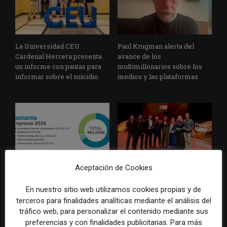
La Universidad CEU
Paul Krugman alerta del
Cardenal Herrera presenta
avance de los
un informe con pautas para
multimillonarios sobre los
informar sobre el suicidio
medios y las plataformas
Aceptación de Cookies
La Marea cierra 2025 con
El Premio Gabo 2026
superávit, pero su
reconoce cinco historias de
En nuestro sitio web utilizamos cookies propias y de
cooperativa pierde 38.542
Brasil, España y El Salvador
terceros para finalidades analíticas mediante el análisis del
euros
sobre el poder, la memoria y
tráfico web, para personalizar el contenido mediante sus
la violencia
preferencias y con finalidades publicitarias. Para más