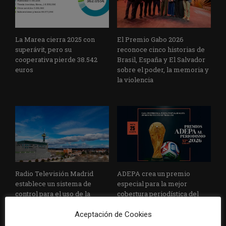
La Marea cierra 2025 con
El Premio Gabo 2026
superávit, pero su
reconoce cinco historias de
cooperativa pierde 38.542
Brasil, España y El Salvador
euros
sobre el poder, la memoria y
la violencia
Radio Televisión Madrid
ADEPA crea un premio
establece un sistema de
especial para la mejor
control para el uso de la
cobertura periodística del
inteligencia artificial
Mundial 2026
Aceptación de Cookies