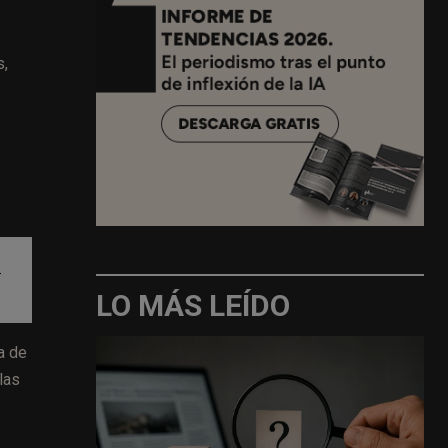
s,
e
LO MÁS LEÍDO
a de
las