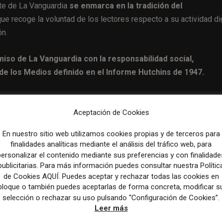
rte de La Vanguardia
se enmarca en la tradición del
que recoge la voluntad de los lectores respecto a su actividad dig
ón.
so de La Vanguardia con la responsabilidad social,
de los Medios definido en el Informe Hutchins de 1947.
Aceptación de Cookies
Artículo sig
En nuestro sitio web utilizamos cookies propias y de terceros para
CTXT asume un decálogo de compromisos éticos ante el a
finalidades analíticas mediante el análisis del tráfico web, para
de la IA en el perio
personalizar el contenido mediante sus preferencias y con finalidade
publicitarias. Para más información puedes consultar nuestra Polític
de Cookies AQUÍ. Puedes aceptar y rechazar todas las cookies en
bloque o también puedes aceptarlas de forma concreta, modificar s
selección o rechazar su uso pulsando “Configuración de Cookies”.
Leer más