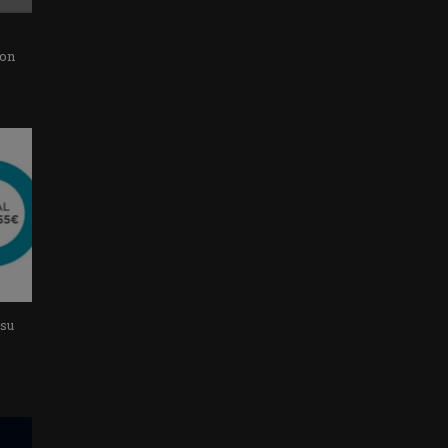
con
 su