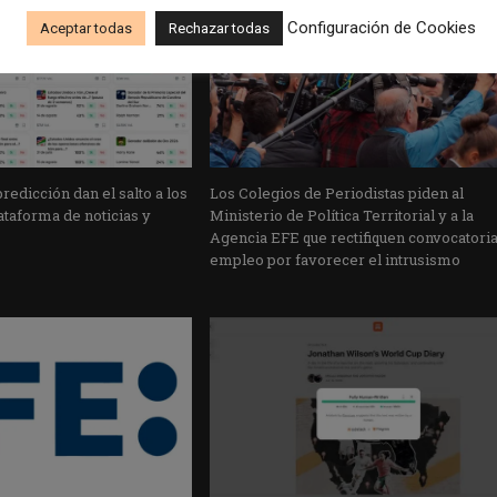
Configuración de Cookies
Aceptar todas
Rechazar todas
edicción dan el salto a los
Los Colegios de Periodistas piden al
taforma de noticias y
Ministerio de Política Territorial y a la
Agencia EFE que rectifiquen convocatori
empleo por favorecer el intrusismo