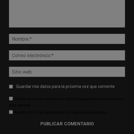
Comentario:
Nomb
Corr
elect
Sitio
web:
Guardar mis datos para la próxima vez que comente
Recibir un correo electrónico con los siguientes comentarios a
esta entrada.
Recibir un correo electrónico con cada nueva entrada.