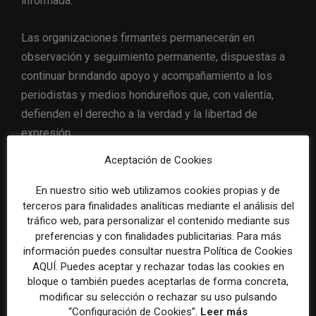
informada.
Las organizaciones firmantes permanecerán en
observación y seguimiento permanente, dispuestas a
continuar brindando apoyo y acompañamiento a los
periodistas y medios hondureños que, con valentía,
defienden el derecho a la verdad y la libertad de
expresión.
Aceptación de Cookies
Organizaciones firmantes:
En nuestro sitio web utilizamos cookies propias y de
terceros para finalidades analíticas mediante el análisis del
Alianza de Medios MX
tráfico web, para personalizar el contenido mediante sus
ARTÍCULO 19 México y Centroamérica
preferencias y con finalidades publicitarias. Para más
información puedes consultar nuestra Política de Cookies
Asociación Colombiana de Medios de
AQUÍ. Puedes aceptar y rechazar todas las cookies en
Información (AMI)
bloque o también puedes aceptarlas de forma concreta,
modificar su selección o rechazar su uso pulsando
Asociación de Entidades Periodísticas
“Configuración de Cookies”.
Leer más