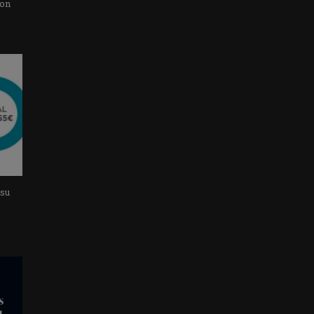
con
 su