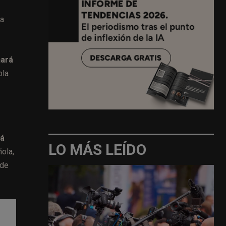
da
hará
bla
rá
LO MÁS LEÍDO
ñola,
sde