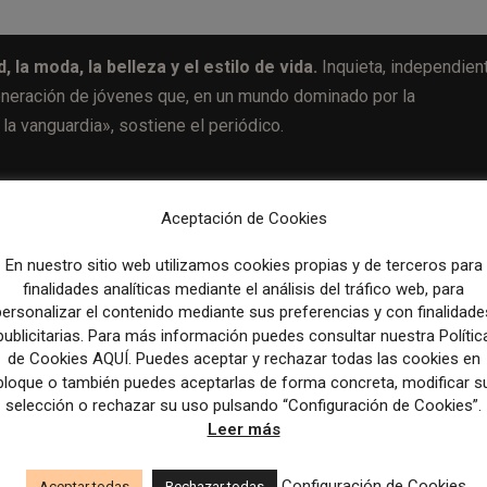
 la moda, la belleza y el estilo de vida.
Inquieta, independient
generación de jóvenes que, en un mundo dominado por la
 la vanguardia», sostiene el periódico.
Aceptación de Cookies
Artículo sig
a
Prisa Media y Podimo firman un acuerdo estratégico
En nuestro sitio web utilizamos cookies propias y de terceros para
producir y distribuir contenido de 
finalidades analíticas mediante el análisis del tráfico web, para
personalizar el contenido mediante sus preferencias y con finalidade
publicitarias. Para más información puedes consultar nuestra Polític
de Cookies AQUÍ. Puedes aceptar y rechazar todas las cookies en
bloque o también puedes aceptarlas de forma concreta, modificar s
selección o rechazar su uso pulsando “Configuración de Cookies”.
Leer más
Configuración de Cookies
Aceptar todas
Rechazar todas