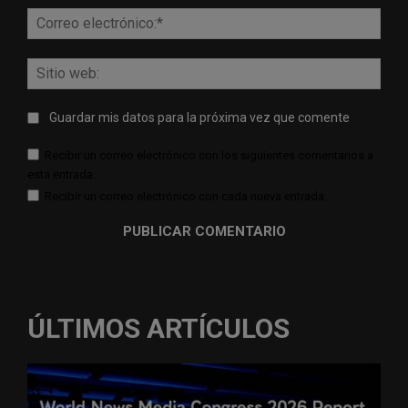
Corr
elect
Sitio
web:
Guardar mis datos para la próxima vez que comente
Recibir un correo electrónico con los siguientes comentarios a
esta entrada.
Recibir un correo electrónico con cada nueva entrada.
ÚLTIMOS ARTÍCULOS