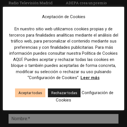
Radio Televisión Madrid
ADEPA crea un premio
establece un sistema de
especial para la mejor
control para el uso de la
cobertura periodística del
Aceptación de Cookies
inteligencia artificial
Mundial 2026
En nuestro sitio web utilizamos cookies propias y de
terceros para finalidades analíticas mediante el análisis del
tráfico web, para personalizar el contenido mediante sus
preferencias y con finalidades publicitarias. Para más
información puedes consultar nuestra Política de Cookies
DEJA UNA RESPUESTA
AQUÍ. Puedes aceptar y rechazar todas las cookies en
bloque o también puedes aceptarlas de forma concreta,
modificar su selección o rechazar su uso pulsando
“Configuración de Cookies”.
Leer más
Configuración de
Aceptar todas
Rechazar todas
Cookies
Comentario:
Nomb