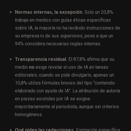
Normas internas, la excepción.
Solo un 20,8%
trabaja en medios con guías éticas específicas
sobre IA; la mayoría no ha recibido instrucciones de
su empresa ni de sus superiores, pese a que un
94% considera necesarias reglas internas.
Transparencia residual.
El 87,8% afirma que su
medio
no
exige revelar el uso de IA en tareas
editoriales; cuando se pide divulgarlo, apenas un
10,8% utiliza fórmulas breves del tipo “contenido
elaborado con ayuda de IA”. La atribución de autoría
en piezas asistidas por IA se asigna
mayoritariamente al periodista, aunque sin criterios
homogéneos.
Qué piden las redacciones.
Formación específica,