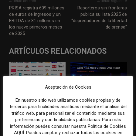
Artículo anterior
Artículo siguiente
PRISA registra 609 millones
Reporteros sin fronteras
de euros de ingresos y un
publica su lista 2025 de
EBITDA de 81 millones en
“depredadores de la libertad
los nueve primeros meses
de prensa”
de 2025
ARTÍCULOS RELACIONADOS
Aceptación de Cookies
En nuestro sitio web utilizamos cookies propias y de
El gran problema
WAN-IFRA reúne las
terceros para finalidades analíticas mediante el análisis del
tecnológico de los medios ya
principales estrategias de los
tráfico web, para personalizar el contenido mediante sus
no es la falta de
medios ante la IA, la pérdida
preferencias y con finalidades publicitarias. Para más
herramientas, sino su
de ingresos y los cambios de
información puedes consultar nuestra Política de Cookies
desconexión
consumo
AQUÍ. Puedes aceptar y rechazar todas las cookies en