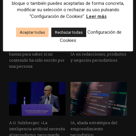
bloque o también puedes aceptarlas de forma concreta,
modificar su selección o rechazar su uso pulsando
“Configuración de Cookies”.
Leer más
Configuración de
Aceptar todas
Rechazar todas
Cookies
Los detectores de IA no
Veinte ejemplos de uso de la
bastan para saber si un
IA en redacciones, productos
contenido ha sido escrito por
y negocios periodísticos
una persona
A.G. Sulzberger: «La
IA, aliada estratégica del
inteligencia artificial necesita
emprendimiento
al periodismo, pero puede
periodístico