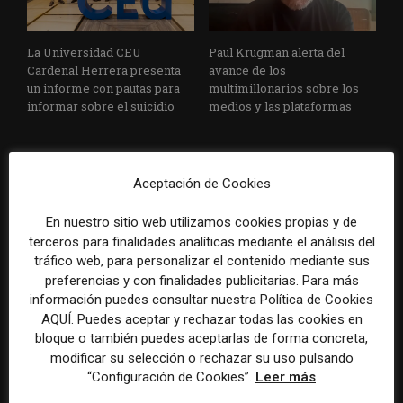
La Universidad CEU
Paul Krugman alerta del
Cardenal Herrera presenta
avance de los
un informe con pautas para
multimillonarios sobre los
informar sobre el suicidio
medios y las plataformas
Aceptación de Cookies
En nuestro sitio web utilizamos cookies propias y de
terceros para finalidades analíticas mediante el análisis del
tráfico web, para personalizar el contenido mediante sus
La Marea cierra 2025 con
El Premio Gabo 2026
preferencias y con finalidades publicitarias. Para más
superávit, pero su
reconoce cinco historias de
información puedes consultar nuestra Política de Cookies
cooperativa pierde 38.542
Brasil, España y El Salvador
AQUÍ. Puedes aceptar y rechazar todas las cookies en
euros
sobre el poder, la memoria y
bloque o también puedes aceptarlas de forma concreta,
la violencia
modificar su selección o rechazar su uso pulsando
“Configuración de Cookies”.
Leer más