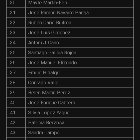
.30
Mayte Martín-Feo
.31
José Ramón Navarro Pareja
.32
Rubén Darío Buitrón
.33
José Luis Giménez
.34
Antoni J. Cano
.35
Santiago Galicia Rojón
.36
José Manuel Elizondo
.37
Emilio Hidalgo
.38
Conrado Valle
.39
Belén Martín Pérez
.40
José Enrique Cabrero
.41
Silvia López Yagüe
.42
Patricia Berzosa
.43
Sandra Camps