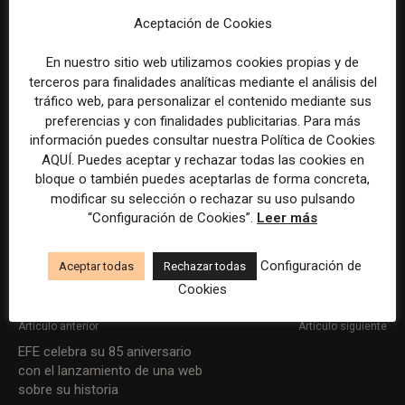
.100
Vicente García Devís
Aceptación de Cookies
.101
Eliseo Bayo
En nuestro sitio web utilizamos cookies propias y de
.102
Luz Carmen Vargas
terceros para finalidades analíticas mediante el análisis del
tráfico web, para personalizar el contenido mediante sus
preferencias y con finalidades publicitarias. Para más
Te puede interesar:
Las newsletters de pago
información puedes consultar nuestra Política de Cookies
consolidan su crecimiento, pero la retención
AQUÍ. Puedes aceptar y rechazar todas las cookies en
sigue siendo el principal desafío
bloque o también puedes aceptarlas de forma concreta,
modificar su selección o rechazar su uso pulsando
“Configuración de Cookies”.
Leer más
Configuración de
Aceptar todas
Rechazar todas
Cookies
Artículo anterior
Artículo siguiente
EFE celebra su 85 aniversario
Google inicia la eliminación de
con el lanzamiento de una web
cookies de terceros en
sobre su historia
Chrome