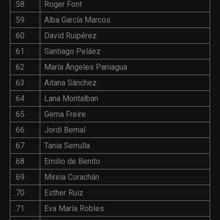
.58
Roger Font
.59
Alba García Marcos
.60
David Ruipérez
.61
Santiago Peláez
.62
María Ángeles Paniagua
.63
Aitana Sánchez
.64
Lana Montalban
.65
Gema Freire
.66
Jordi Bernal
.67
Tania Serrulla
.68
Emilio de Benito
.69
Mireia Corachán
.70
Esther Ruiz
.71
Eva María Robles