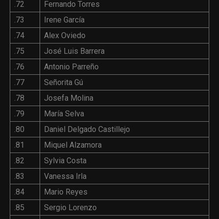
.72
Fernando Torres
.73
Irene García
.74
Alex Oviedo
.75
José Luis Barrera
.76
Antonio Parreño
.77
Señorita Gú
.78
Josefa Molina
.79
María Selva
.80
Daniel Delgado Castillejo
.81
Miquel Alzamora
.82
Sylvia Costa
.83
Vanessa Irla
.84
Mario Reyes
.85
Sergio Lorenzo