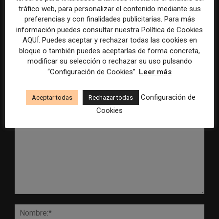
tráfico web, para personalizar el contenido mediante sus
Radio Televisión Madrid
ADEPA crea un premio
preferencias y con finalidades publicitarias. Para más
establece un sistema de
especial para la mejor
información puedes consultar nuestra Política de Cookies
control para el uso de la
cobertura periodística del
AQUÍ. Puedes aceptar y rechazar todas las cookies en
inteligencia artificial
Mundial 2026
bloque o también puedes aceptarlas de forma concreta,
modificar su selección o rechazar su uso pulsando
“Configuración de Cookies”.
Leer más
Configuración de
Aceptar todas
Rechazar todas
DEJA UNA RESPUESTA
Cookies
Comentario:
Nomb