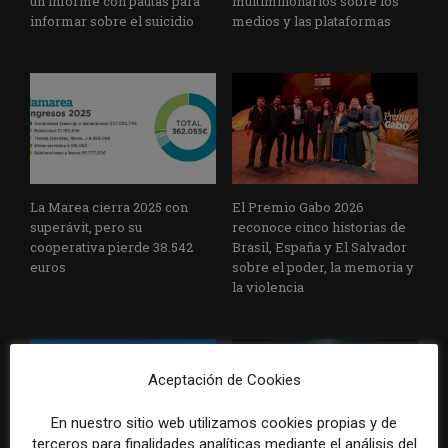
un informe con pautas para
multimillonarios sobre los
informar sobre el suicidio
medios y las plataformas
La Marea cierra 2025 con
El Premio Gabo 2026
superávit, pero su
reconoce cinco historias de
cooperativa pierde 38.542
Brasil, España y El Salvador
euros
sobre el poder, la memoria y
la violencia
Aceptación de Cookies
En nuestro sitio web utilizamos cookies propias y de
terceros para finalidades analíticas mediante el análisis del