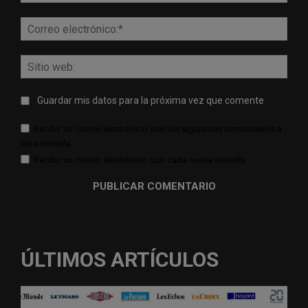
Corr
elect
Sitio
web:
Guardar mis datos para la próxima vez que comente
Recibir un correo electrónico con los siguientes comentarios a
esta entrada.
Recibir un correo electrónico con cada nueva entrada.
ÚLTIMOS ARTÍCULOS