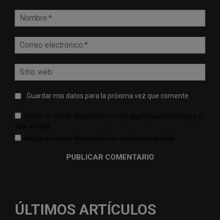
Comentario:
Nomb
Corr
elect
Sitio
web:
Guardar mis datos para la próxima vez que comente
Recibir un correo electrónico con los siguientes comentarios a
esta entrada.
Recibir un correo electrónico con cada nueva entrada.
ÚLTIMOS ARTÍCULOS