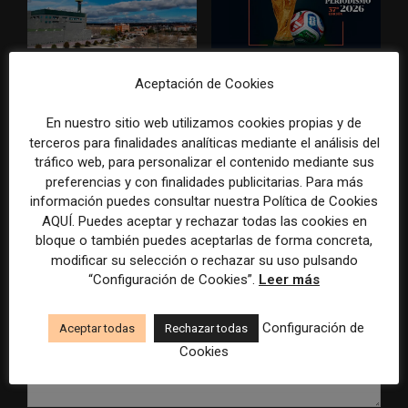
Radio Televisión Madrid
ADEPA crea un premio
Aceptación de Cookies
establece un sistema de
especial para la mejor
control para el uso de la
cobertura periodística del
En nuestro sitio web utilizamos cookies propias y de
inteligencia artificial
Mundial 2026
terceros para finalidades analíticas mediante el análisis del
tráfico web, para personalizar el contenido mediante sus
preferencias y con finalidades publicitarias. Para más
información puedes consultar nuestra Política de Cookies
AQUÍ. Puedes aceptar y rechazar todas las cookies en
DEJA UNA RESPUESTA
bloque o también puedes aceptarlas de forma concreta,
modificar su selección o rechazar su uso pulsando
“Configuración de Cookies”.
Leer más
Configuración de
Aceptar todas
Rechazar todas
Cookies