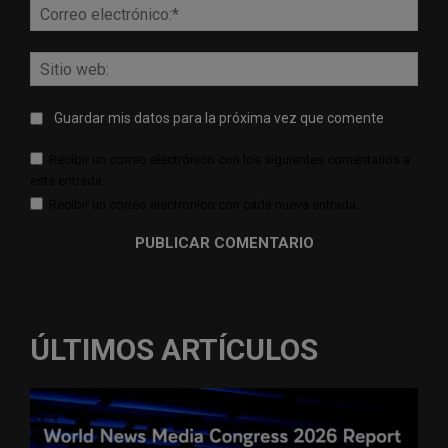
Corr
elect
Sitio
web:
Guardar mis datos para la próxima vez que comente
Recibir un correo electrónico con los siguientes comentarios a
esta entrada.
Recibir un correo electrónico con cada nueva entrada.
ÚLTIMOS ARTÍCULOS