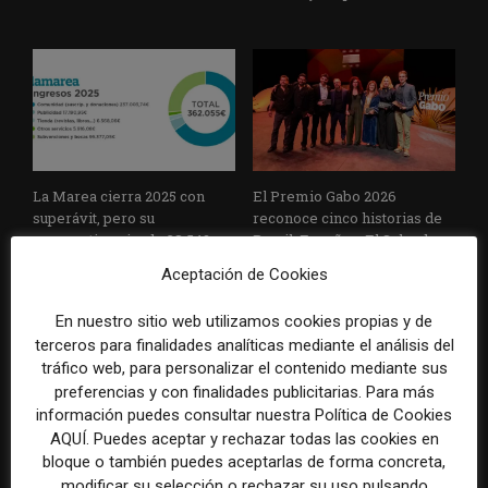
La Marea cierra 2025 con
El Premio Gabo 2026
superávit, pero su
reconoce cinco historias de
cooperativa pierde 38.542
Brasil, España y El Salvador
euros
sobre el poder, la memoria y
Aceptación de Cookies
la violencia
En nuestro sitio web utilizamos cookies propias y de
terceros para finalidades analíticas mediante el análisis del
tráfico web, para personalizar el contenido mediante sus
preferencias y con finalidades publicitarias. Para más
información puedes consultar nuestra Política de Cookies
AQUÍ. Puedes aceptar y rechazar todas las cookies en
bloque o también puedes aceptarlas de forma concreta,
modificar su selección o rechazar su uso pulsando
Radio Televisión Madrid
ADEPA crea un premio