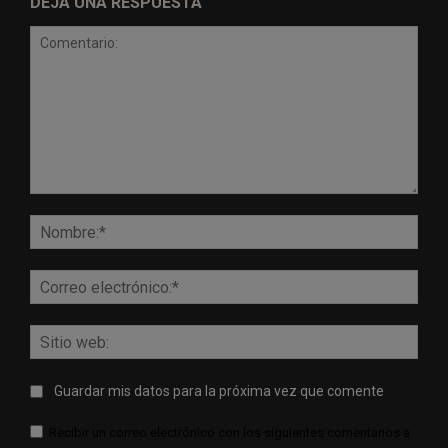
DEJA UNA RESPUESTA
Comentario:
Nomb
Corr
elect
Sitio
web:
Guardar mis datos para la próxima vez que comente
Recibir un correo electrónico con los siguientes comentarios a