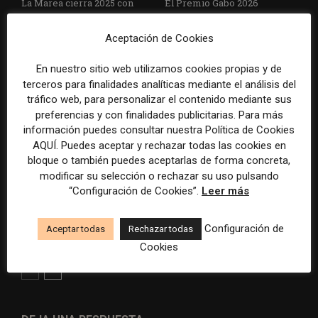
La Marea cierra 2025 con
El Premio Gabo 2026
superávit, pero su
reconoce cinco historias de
cooperativa pierde 38.542
Brasil, España y El Salvador
Aceptación de Cookies
euros
sobre el poder, la memoria y
la violencia
En nuestro sitio web utilizamos cookies propias y de
terceros para finalidades analíticas mediante el análisis del
tráfico web, para personalizar el contenido mediante sus
preferencias y con finalidades publicitarias. Para más
información puedes consultar nuestra Política de Cookies
AQUÍ. Puedes aceptar y rechazar todas las cookies en
bloque o también puedes aceptarlas de forma concreta,
modificar su selección o rechazar su uso pulsando
“Configuración de Cookies”.
Leer más
Radio Televisión Madrid
ADEPA crea un premio
establece un sistema de
especial para la mejor
control para el uso de la
cobertura periodística del
Configuración de
Aceptar todas
Rechazar todas
inteligencia artificial
Mundial 2026
Cookies