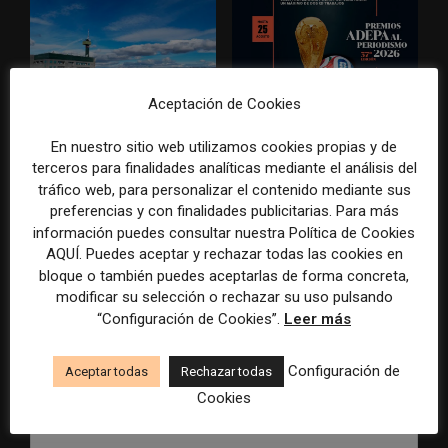
Aceptación de Cookies
Radio Televisión Madrid
ADEPA crea un premio
establece un sistema de
especial para la mejor
En nuestro sitio web utilizamos cookies propias y de
control para el uso de la
cobertura periodística del
terceros para finalidades analíticas mediante el análisis del
inteligencia artificial
Mundial 2026
tráfico web, para personalizar el contenido mediante sus
preferencias y con finalidades publicitarias. Para más
información puedes consultar nuestra Política de Cookies
AQUÍ. Puedes aceptar y rechazar todas las cookies en
bloque o también puedes aceptarlas de forma concreta,
modificar su selección o rechazar su uso pulsando
DEJA UNA RESPUESTA
“Configuración de Cookies”.
Leer más
Configuración de
Aceptar todas
Rechazar todas
Cookies