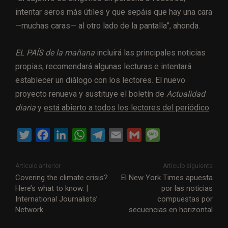
intentar seros más útiles y que sepáis que hay una cara
—muchas caras— al otro lado de la pantalla”, ahonda.
EL PAÍS de la mañana
incluirá las principales noticias
propias, recomendará algunas lecturas e intentará
establecer un diálogo con los lectores. El nuevo
proyecto renueva y sustituye el boletín de
Actualidad
diaria
y
está abierto a todos los lectores del periódico
.
T
F
L
W
T
E
G
M
w
a
i
h
e
m
m
e
i
c
n
a
l
a
a
s
Artículo anterior
Artículo siguiente
t
e
k
t
e
i
i
s
Covering the climate crisis?
El New York Times apuesta
Here’s what to know. |
por las noticias
t
b
e
s
g
l
l
a
International Journalists’
compuestas por
e
o
d
A
r
g
Network
secuencias en horizontal
r
o
I
p
a
e