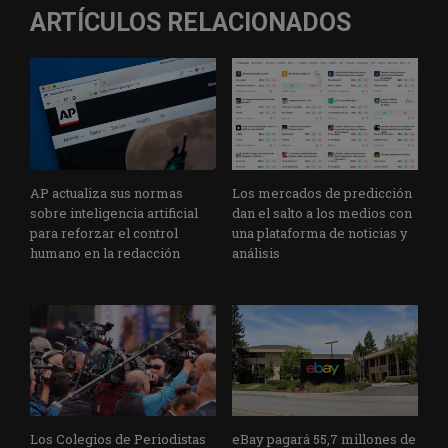
k
n
p
m
ARTÍCULOS RELACIONADOS
AP actualiza sus normas
Los mercados de predicción
sobre inteligencia artificial
dan el salto a los medios con
para reforzar el control
una plataforma de noticias y
humano en la redacción
análisis
Los Colegios de Periodistas
eBay pagará 55,7 millones de