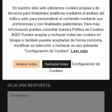
En nuestro sitio web utilizamos cookies propias y de
terceros para finalidades analíticas mediante el análisis del
tráfico web, para personalizar el contenido mediante sus
preferencias y con finalidades publicitarias. Para más
información puedes consultar nuestra Política de Cookies
AQUÍ. Puedes aceptar y rechazar todas las cookies en
bloque o también puedes aceptarlas de forma concreta,
Radio Televisión Madrid
ADEPA crea un premio
establece un sistema de
especial para la mejor
modificar su selección o rechazar su uso pulsando
control para el uso de la
cobertura periodística del
“Configuración de Cookies”.
Leer más
inteligencia artificial
Mundial 2026
Configuración de
Aceptar todas
Rechazar todas
Cookies
DEJA UNA RESPUESTA