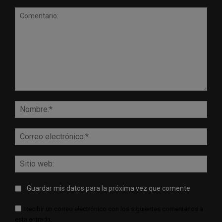
Comentario:
Nomb
Corr
elect
Sitio
web:
Guardar mis datos para la próxima vez que comente
Recibir un correo electrónico con los siguientes comentarios a
esta entrada.