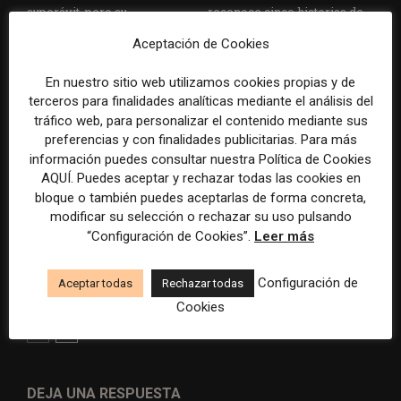
superávit, pero su
reconoce cinco historias de
cooperativa pierde 38.542
Brasil, España y El Salvador
Aceptación de Cookies
euros
sobre el poder, la memoria y
la violencia
En nuestro sitio web utilizamos cookies propias y de
terceros para finalidades analíticas mediante el análisis del
tráfico web, para personalizar el contenido mediante sus
preferencias y con finalidades publicitarias. Para más
información puedes consultar nuestra Política de Cookies
AQUÍ. Puedes aceptar y rechazar todas las cookies en
bloque o también puedes aceptarlas de forma concreta,
modificar su selección o rechazar su uso pulsando
Radio Televisión Madrid
ADEPA crea un premio
“Configuración de Cookies”.
Leer más
establece un sistema de
especial para la mejor
control para el uso de la
cobertura periodística del
Configuración de
Aceptar todas
Rechazar todas
inteligencia artificial
Mundial 2026
Cookies
DEJA UNA RESPUESTA