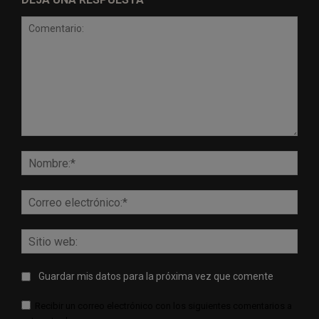
Comentario:
Nomb
Corr
elect
Sitio
web:
Guardar mis datos para la próxima vez que comente
Recibir un correo electrónico con los siguientes comentarios a