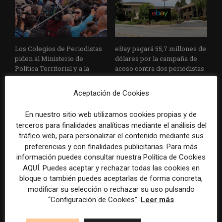
Los Colegios de Periodistas
eBay pagará 55,7 millones de
piden al Ministerio de
dólares por la campaña de
Política Territorial y a la
acoso contra dos periodistas
Agencia EFE que rectifiquen
de un medio especializado
convocatorias de empleo por
Aceptación de Cookies
favorecer el intrusismo
En nuestro sitio web utilizamos cookies propias y de
terceros para finalidades analíticas mediante el análisis del
tráfico web, para personalizar el contenido mediante sus
preferencias y con finalidades publicitarias. Para más
información puedes consultar nuestra Política de Cookies
AQUÍ. Puedes aceptar y rechazar todas las cookies en
bloque o también puedes aceptarlas de forma concreta,
modificar su selección o rechazar su uso pulsando
EFE publica una guía para
Substack incorpora una
“Configuración de Cookies”.
Leer más
integrar la inteligencia
herramienta que estima
artificial en sus procesos
cuánto contenido ha sido
informativos con supervisión
escrito con inteligencia