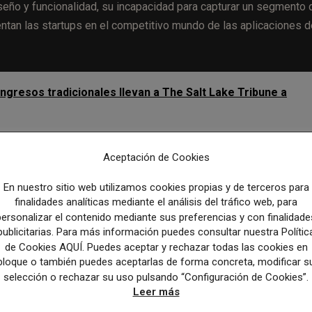
seño y funcionalidad, su incapacidad para capturar un segmento 
entan las startups en el competitivo mundo de las aplicaciones d
ingresos tradicionales llevan a The Salt Lake Tribune a
Aceptación de Cookies
En nuestro sitio web utilizamos cookies propias y de terceros para
Artículo sig
finalidades analíticas mediante el análisis del tráfico web, para
Cesan las actualizaciones y deja de estar operativo el d
personalizar el contenido mediante sus preferencias y con finalidade
español «La República de las I
publicitarias. Para más información puedes consultar nuestra Polític
de Cookies AQUÍ. Puedes aceptar y rechazar todas las cookies en
bloque o también puedes aceptarlas de forma concreta, modificar s
selección o rechazar su uso pulsando “Configuración de Cookies”.
Leer más