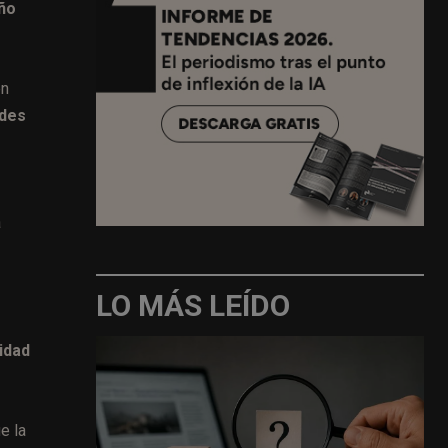
ño
en
edes
a
LO MÁS LEÍDO
idad
e la