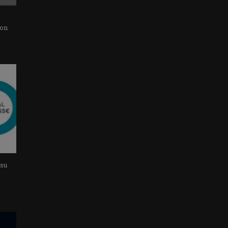
con
 su