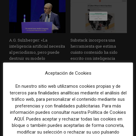
A.G. Sulzberger: «La
Substack incorpora una
inteligencia artificial necesita
herramienta que estima
al periodismo, pero puede
cuánto contenido ha sido
destruir su modelo
escrito con inteligencia
económico»
artificial
Aceptación de Cookies
En nuestro sitio web utilizamos cookies propias y de
terceros para finalidades analíticas mediante el análisis del
tráfico web, para personalizar el contenido mediante sus
preferencias y con finalidades publicitarias. Para más
información puedes consultar nuestra Política de Cookies
AQUÍ. Puedes aceptar y rechazar todas las cookies en
La Universidad CEU
Paul Krugman alerta del
bloque o también puedes aceptarlas de forma concreta,
Cardenal Herrera presenta
avance de los
modificar su selección o rechazar su uso pulsando
un informe con pautas para
multimillonarios sobre los