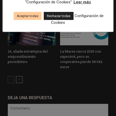
“Configuración de Cookies”.
Leer más
informar sobre el suicidio
medios y las plataformas
Configuración de
Aceptar todas
Rechazar todas
Cookies
IA, aliada estratégica del
La Marea cierra 2025 con
emprendimiento
superávit, pero su
periodístico
cooperativa pierde 38.542
euros
DEJA UNA RESPUESTA