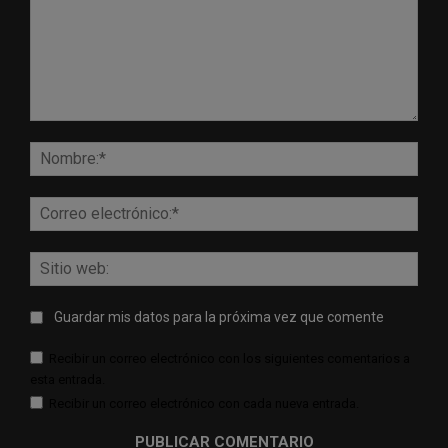
Comentario:
Nomb
Corr
elect
Sitio
web:
Guardar mis datos para la próxima vez que comente
Recibir un correo electrónico con los siguientes comentarios a
esta entrada.
Recibir un correo electrónico con cada nueva entrada.