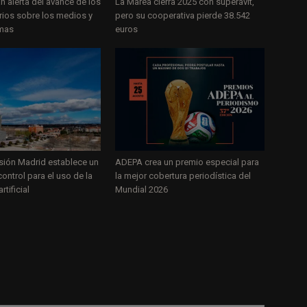
 alerta del avance de los
La Marea cierra 2025 con superávit,
rios sobre los medios y
pero su cooperativa pierde 38.542
rmas
euros
isión Madrid establece un
ADEPA crea un premio especial para
ontrol para el uso de la
la mejor cobertura periodística del
rtificial
Mundial 2026