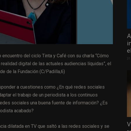
A
i
e
 encuentro del ciclo Tinta y Café con su charla “Cómo
31
realidad digital de las actuales audiencias líquidas”, el
de de la Fundación (C/Padilla,6)
responder a cuestiones como ¿En qué redes sociales
ptar el trabajo de un periodista a los continuos
edes sociales una buena fuente de información? ¿Es
eriodista acabado?
V
cia dilatada en TV que saltó a las redes sociales y se