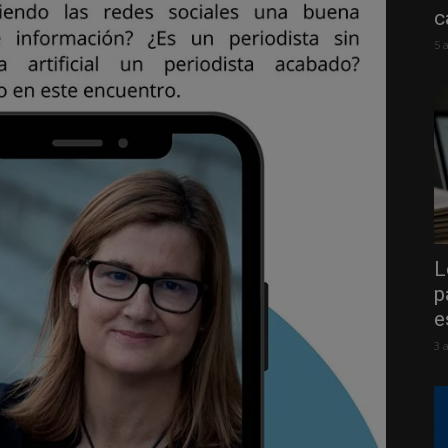
c
5 
L
p
e
3 