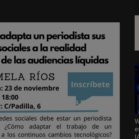
W
e
I