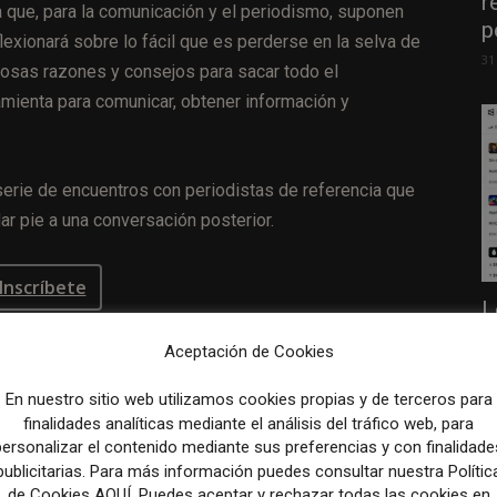
r
 que, para la comunicación y el periodismo, suponen
p
flexionará sobre lo fácil que es perderse en la selva de
31
rosas razones y consejos para sacar todo el
mienta para comunicar, obtener información y
erie de encuentros con periodistas de referencia que
dar pie a una conversación posterior.
Inscríbete
L
e
Aceptación de Cookies
p
31
En nuestro sitio web utilizamos cookies propias y de terceros para
e con el discurso dominante y sitúa el papel en
finalidades analíticas mediante el análisis del tráfico web, para
personalizar el contenido mediante sus preferencias y con finalidade
publicitarias. Para más información puedes consultar nuestra Polític
de Cookies AQUÍ. Puedes aceptar y rechazar todas las cookies en