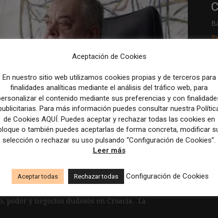
C
B
T
Aceptación de Cookies
R
En nuestro sitio web utilizamos cookies propias y de terceros para
p
finalidades analíticas mediante el análisis del tráfico web, para
M
personalizar el contenido mediante sus preferencias y con finalidade
os series que permiten
publicitarias. Para más información puedes consultar nuestra Polític
c
de Cookies AQUÍ. Puedes aceptar y rechazar todas las cookies en
 los problemas del
bloque o también puedes aceptarlas de forma concreta, modificar s
selección o rechazar su uso pulsando “Configuración de Cookies”.
Leer más
Configuración de Cookies
Aceptar todas
Rechazar todas
n España, con el título original de
o, poder y negocios dudosos en Croacia. La