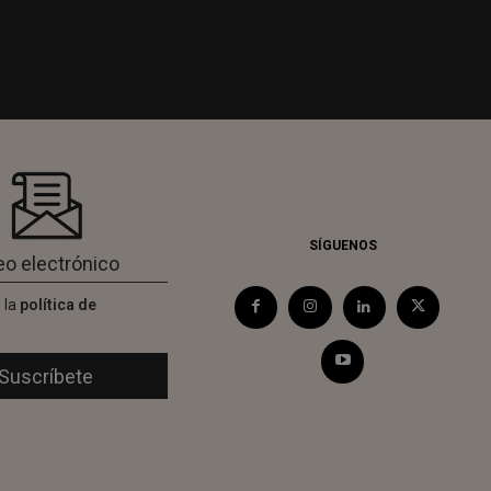
SÍGUENOS
 la
política de
d