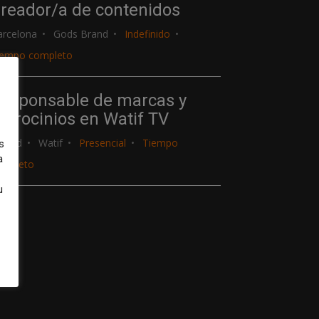
reador/a de contenidos
arcelona
Gods Brand
Indefinido
iempo completo
esponsable de marcas y
atrocinios en Watif TV
adrid
Watif
Presencial
Tiempo
s
a
ompleto
u