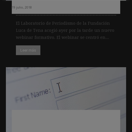
19 julio, 2018
El Laboratorio de Periodismo de la Fundación
Luca de Tena acogió ayer por la tarde un nuevo
webinar formativo. El webinar se centró en...
Leer más
La FIPP sitúa a España entre los
países retrasados en cuanto a cobrar
por contenidos digitales