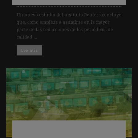
Un nuevo estudio del instituto Reuters concluye
que, como empieza a asumirse en la mayor
parte de las redacciones de los periódicos de
calidad,...
Leer más
¿Y si volvemos a confiar en los
buenos periodistas?