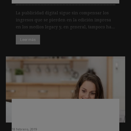
La publicidad digital sigue sin compensar los
ingresos que se pierden en la edición impresa
en los medios legacy y, en general, tampoco ha...
Leer más
Un estudio de Reuters concluye que
los lectores eligen las noticias por la
relevancia que tienen en sus vidas
18 febrero, 2019