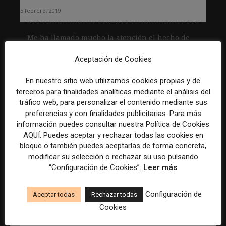
5 febrero, 2019
Me ha llamado mucho la atención el hecho de
que, de entre la infinidad de artículos que se
Aceptación de Cookies
han publicado en diciembre de 2018...
En nuestro sitio web utilizamos cookies propias y de
Leer más
terceros para finalidades analíticas mediante el análisis del
tráfico web, para personalizar el contenido mediante sus
preferencias y con finalidades publicitarias. Para más
información puedes consultar nuestra Política de Cookies
AQUÍ. Puedes aceptar y rechazar todas las cookies en
bloque o también puedes aceptarlas de forma concreta,
modificar su selección o rechazar su uso pulsando
“Configuración de Cookies”.
Leer más
Configuración de
Aceptar todas
Rechazar todas
Vídeo y resumen del webinar «Cómo
Cookies
medimos el periodismo de calidad.
Métricas para lograr usuarios de pago»