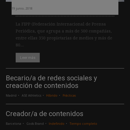
19 junio, 2018
La FIPP (Federación Internacional de Prensa
Periódica, que agrupa a más de 500 compañías,
entre ellas 350 propietarias de medios y más de
80...
Leer más
Becario/a de redes sociales y
creación de contenidos
Madrid
ASE Athletics
Híbrido
Prácticas
Creador/a de contenidos
Barcelona
Gods Brand
Indefinido
Tiempo completo