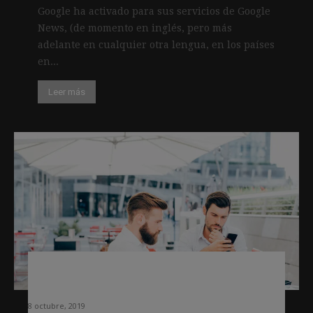
Google ha activado para sus servicios de Google
News, (de momento en inglés, pero más
adelante en cualquier otra lengua, en los países
en...
Leer más
Los medios de calidad generan más
ROI a los anunciantes
8 octubre, 2019