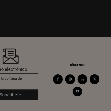
SÍGUENOS
 la
política de
d