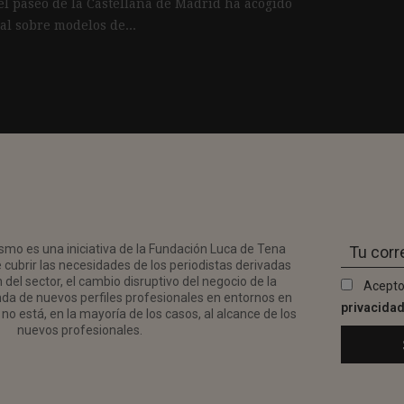
el paseo de la Castellana de Madrid ha acogido
l sobre modelos de...
smo es una iniciativa de la Fundación Luca de Tena
 cubrir las necesidades de los periodistas derivadas
del sector, el cambio disruptivo del negocio de la
Acepto
da de nuevos perfiles profesionales en entornos en
privacida
no está, en la mayoría de los casos, al alcance de los
nuevos profesionales.