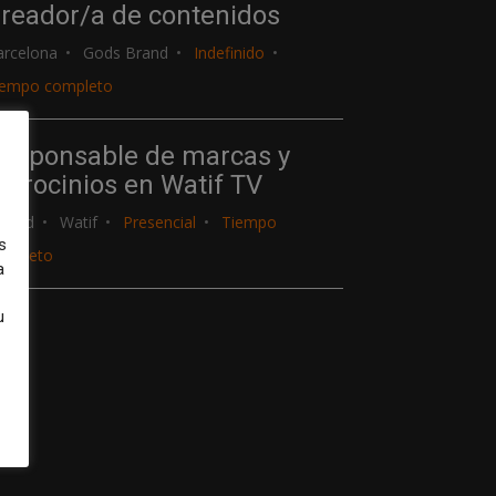
reador/a de contenidos
arcelona
Gods Brand
Indefinido
iempo completo
esponsable de marcas y
atrocinios en Watif TV
adrid
Watif
Presencial
Tiempo
s
ompleto
a
u