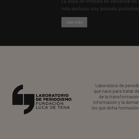
La zona de eventos de Facebook en 
esta mañana una jornada profesiona
Leer más
Laboratorio de periodi
que nace para tratar de
de la transformación 
información y la deman
los que dicha formación 