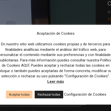
C
B
T
Aceptación de Cookies
R
p
En nuestro sitio web utilizamos cookies propias y de terceros para
finalidades analíticas mediante el análisis del tráfico web, para
M
personalizar el contenido mediante sus preferencias y con finalidade
c
publicitarias. Para más información puedes consultar nuestra Polític
de Cookies AQUÍ. Puedes aceptar y rechazar todas las cookies en
nda mantener la
bloque o también puedes aceptarlas de forma concreta, modificar s
selección o rechazar su uso pulsando “Configuración de Cookies”.
odo el tiempo que sea
Leer más
Configuración de Cookies
Aceptar todas
Rechazar todas