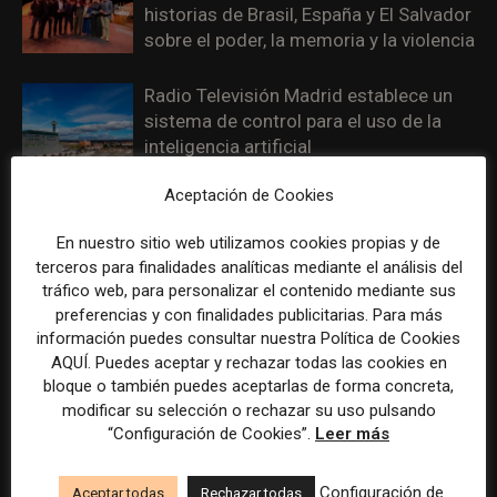
historias de Brasil, España y El Salvador
sobre el poder, la memoria y la violencia
Radio Televisión Madrid establece un
sistema de control para el uso de la
inteligencia artificial
Aceptación de Cookies
ADEPA crea un premio especial para la
mejor cobertura periodística del
En nuestro sitio web utilizamos cookies propias y de
Mundial 2026
terceros para finalidades analíticas mediante el análisis del
tráfico web, para personalizar el contenido mediante sus
preferencias y con finalidades publicitarias. Para más
información puedes consultar nuestra Política de Cookies
AQUÍ. Puedes aceptar y rechazar todas las cookies en
DEJA UNA RESPUESTA
bloque o también puedes aceptarlas de forma concreta,
modificar su selección o rechazar su uso pulsando
“Configuración de Cookies”.
Leer más
Configuración de
Aceptar todas
Rechazar todas