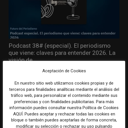
Podcast 38# (especial). El periodismo
que viene: claves para entender 2026. La
visión de...
30 diciembre, 2025
Aceptación de Cookies
AUDIENCIA
El periodismo afronta 2026 en un escenario marcado por la
En nuestro sitio web utilizamos cookies propias y de
presión tecnológica, la fragilidad económica de los medios y una
terceros para finalidades analíticas mediante el análisis del
relación cada vez más...
tráfico web, para personalizar el contenido mediante sus
preferencias y con finalidades publicitarias. Para más
información puedes consultar nuestra Política de Cookies
AQUÍ. Puedes aceptar y rechazar todas las cookies en
bloque o también puedes aceptarlas de forma concreta,
modificar su selección o rechazar su uso pulsando