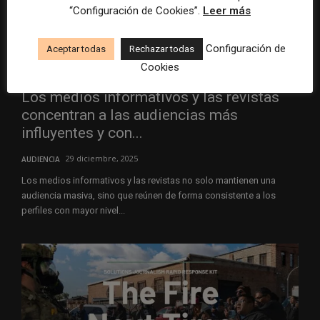
“Configuración de Cookies”.
Leer más
Configuración de
Aceptar todas
Rechazar todas
Cookies
Los medios informativos y las revistas
concentran a las audiencias más
influyentes y con...
29 diciembre, 2025
AUDIENCIA
Los medios informativos y las revistas no solo mantienen una
audiencia masiva, sino que reúnen de forma consistente a los
perfiles con mayor nivel...