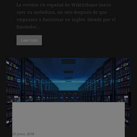
La versión en español de Wikitribune inició
ayer su andadura, un año después de que
empezara a funcionar en inglés. Ideada por el
fundador...
Leer más
Editores europeos y de EEUU se unen
para luchar contra el uso indebido del
«big data»
26 junio, 2018