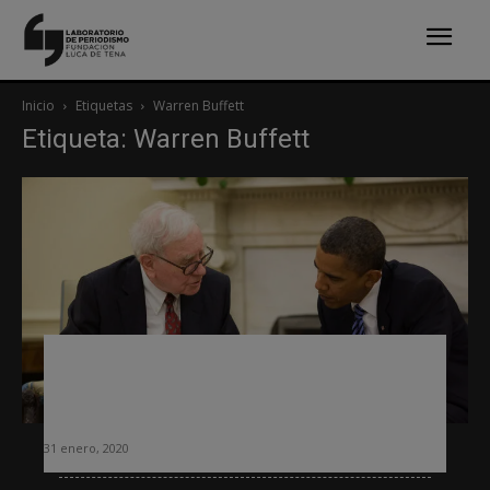
Inicio
Etiquetas
Warren Buffett
Etiqueta: Warren Buffett
Warren Buffett vende todos sus
periódicos: mal signo para la
industria
31 enero, 2020