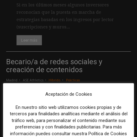
Si en los últimos meses algunos inversores
reconocían que la puesta en marcha de
estrategias basadas en los ingresos por lector
(suscripciones y muros...
Leer más
Becario/a de redes sociales y
creación de contenidos
Madrid
ASE Athletics
Híbrido
Prácticas
Aceptación de Cookies
Creador/a de contenidos
En nuestro sitio web utilizamos cookies propias y de
Barcelona
Gods Brand
Indefinido
Tiempo completo
terceros para finalidades analíticas mediante el análisis del
tráfico web, para personalizar el contenido mediante sus
preferencias y con finalidades publicitarias. Para más
Responsable de marcas y patrocinios
información puedes consultar nuestra Política de Cookies