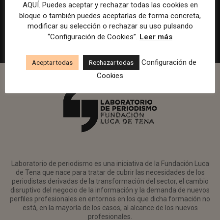
en Watif TV
AQUÍ. Puedes aceptar y rechazar todas las cookies en
bloque o también puedes aceptarlas de forma concreta,
Madrid
Watif
Presencial
Tiempo completo
modificar su selección o rechazar su uso pulsando
“Configuración de Cookies”.
Leer más
Configuración de
Aceptar todas
Rechazar todas
Cookies
Laboratorio de periodismo es una iniciativa de la Fundación Luca
de Tena que nace para tratar de cubrir las necesidades de los
periodistas derivadas de la transformación del sector, el cambio
disruptivo del negocio de la información y la demanda de nuevos
perfiles profesionales en entornos en los que dicha formación no
está, en la mayoría de los casos, al alcance de los nuevos
profesionales.