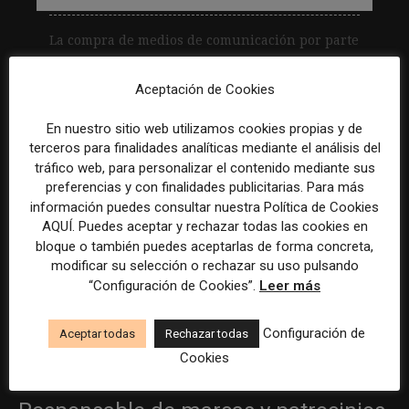
La compra de medios de comunicación por parte
de adinerados empresarios no cesa. A la
compra del Minneapolis Star Tribune, The
Aceptación de Cookies
Boston Globe, Los...
En nuestro sitio web utilizamos cookies propias y de
Leer más
terceros para finalidades analíticas mediante el análisis del
tráfico web, para personalizar el contenido mediante sus
preferencias y con finalidades publicitarias. Para más
Becario/a de redes sociales y
información puedes consultar nuestra Política de Cookies
AQUÍ. Puedes aceptar y rechazar todas las cookies en
creación de contenidos
bloque o también puedes aceptarlas de forma concreta,
modificar su selección o rechazar su uso pulsando
Madrid
ASE Athletics
Híbrido
Prácticas
“Configuración de Cookies”.
Leer más
Creador/a de contenidos
Configuración de
Aceptar todas
Rechazar todas
Barcelona
Gods Brand
Indefinido
Tiempo completo
Cookies