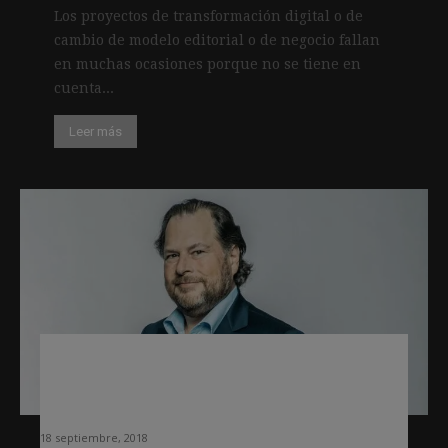
Los proyectos de transformación digital o de
cambio de modelo editorial o de negocio fallan
en muchas ocasiones porque no se tiene en
cuenta...
Leer más
Sigue la compra de medios por parte
de empresarios adinerados: ahora
Time
18 septiembre, 2018